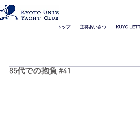
トップ
主将あいさつ
KUYC LET
85代での抱負 #41