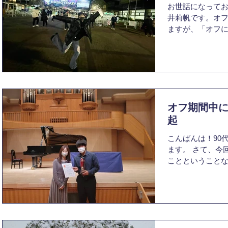
お世話になってお
井莉帆です。オ
ますが、「オフ
グを書きたいと思
それはズバリ！
2月前半頃に同期
です...
オフ期間中に
起
こんばんは！90代
ます。 さて、今
ことということ
んなく発揮し、
間という今、筆
たことでも書こ
け...