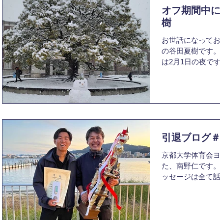
オフ期間中に
樹
お世話になってお
の谷田夏樹です。
は2月1日の夜で
間になったという
オフと言いつつ
トがあったりと
いたよ...
引退ブログ＃
京都大学体育会ヨ
た、南野仁です。
ッセージは全て
グでは今年一年
思います。感情
がご容赦ください。