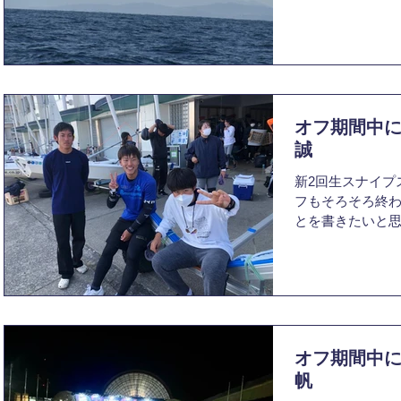
でに2ヶ月が経ち
されながらも、
ています。さて
身の...
オフ期間中に
誠
新2回生スナイプ
フもそろそろ終
とを書きたいと思
は単純に遊ぶこ
んなとこ行くん
ました。12月の
れは...
オフ期間中に
帆