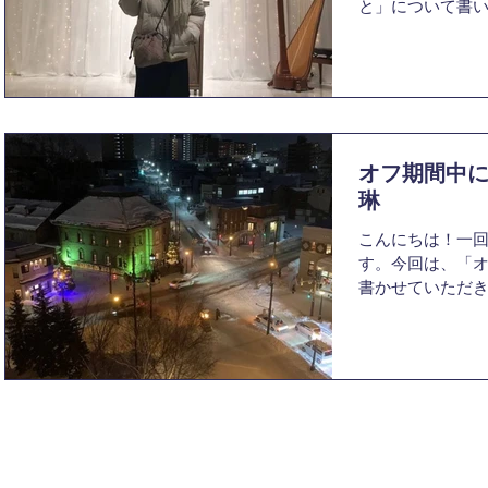
と」について書い
どの長期休暇、
した。入部当初
い、、。」とか
て休みがないこ...
オフ期間中に
琳
こんにちは！一
す。今回は、「
書かせていただき
フが明けるまでに
す。私はその間
いたものを沢山見
フ期間の...