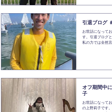
引退ブログ ＃
お世話になって
す。引退ブログ
私の力では全然
うにか一面だけ
良かった」です。
続き、インカレ
なってしま...
オフ期間中に
子
お世話になってお
の上野莉子です