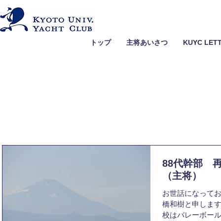
トップ
主将あいさつ
KUYC LET
88代幹部 
（主将）
お世話になって
橋和樹と申します
校はバレーボール部でした。