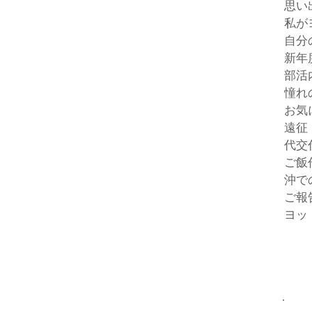
思い
私が
自分
新年
部活
憧れ
お気
遠征
代交
ご飯
沖で
ご報
ヨッ