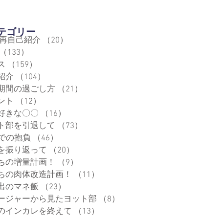
カテゴリー
 再自己紹介
（20）
20件の記事
（133）
133件の記事
ス
（159）
159件の記事
紹介
（104）
104件の記事
期間の過ごし方
（21）
21件の記事
ント
（12）
12件の記事
好きな〇〇
（16）
16件の記事
ト部を引退して
（73）
73件の記事
代での抱負
（46）
46件の記事
を振り返って
（20）
20件の記事
ちの増量計画！
（9）
9件の記事
ちの肉体改造計画！
（11）
11件の記事
出のマネ飯
（23）
23件の記事
ージャーから見たヨット部
（8）
8件の記事
のインカレを終えて
（13）
13件の記事