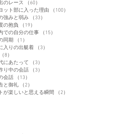
出のレース
（60）
60件の記事
ヨット部に入った理由
（100）
100件の記事
の強みと弱み
（33）
33件の記事
度の抱負
（19）
19件の記事
内での自分の仕事
（15）
15件の記事
の同期
（1）
1件の記事
に入りの出艇着
（3）
3件の記事
（8）
8件の記事
代にあたって
（3）
3件の記事
作り中の会話
（3）
3件の記事
の会話
（13）
13件の記事
告と御礼
（2）
2件の記事
トが楽しいと思える瞬間
（2）
2件の記事