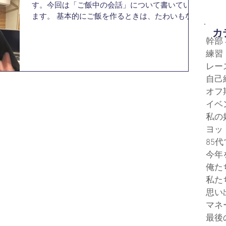
す。今回は「ご飯中の会話」について書いていき
ます。 基本的にご飯を作るときは、たわいもない
話をしてることが多いです。ほんとに普通の日常
​
会話なので、はっきり覚えていることは少ないで
幹部
すが、その中で特に印象に残っている話をしたい
練習
と思います...
レー
自己
オフ
イベ
私の
ヨッ
85
今年
俺た
私た
思い
マネ
最後