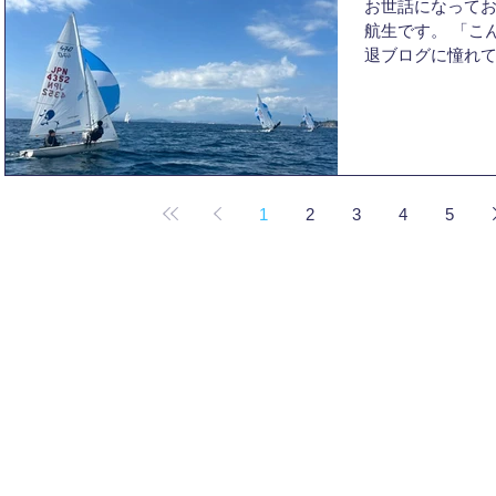
お世話になってお
かを最後のイン
航生です。 「こ
のことを最後に伝
退ブログに憧れて
場だったことも
流れの速さに驚
つことが多く、
にも感じられたヨ
は、他の同期マ
ったことに、未
ると2回生マネー
引退してからの1
ます。そこで、
を問われました
外洋のレースで
もありますが、
とマネリーダー
1
2
3
4
5
清々しい」と答え
っていました。...
総合4位には届か
果ではありませ
を感じられるの
© 2025
Kyoto University Yacht Club
ットという競技に
た」という自負が
れば、4年間楽し
ことがありました
満帆ではありませ
る離脱、全く結
宿、成長を実感
征を逃した悔し