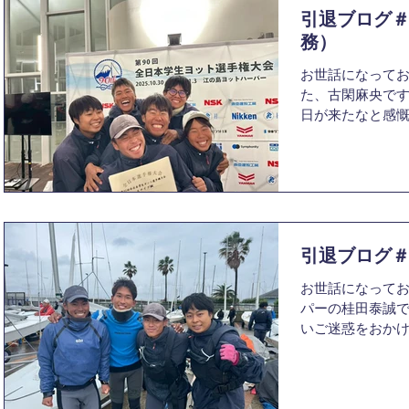
た。高い目標を
引退ブログ
くのがとても楽
はとても楽しかった
に学びがあり、
務）
大きなやりがいを
お世話になってお
では部活にも慣
た、古閑麻央です
し、同期と部活
日が来たなと感
行くことも多く
間の1年でもあり
一のマネージャー
も思います。 そ
の先輩方が引退
90周年記念式典
ら、最上回生に
くの方に応援され
りました。 3回
時代は違っても多
た。一つ上の先輩
1ページであると
がら最上回生か
引退ブログ
て、90年という
今思えば「最上
ことを純粋に嬉
お世話になってお
営してくださっ
パーの桂田泰誠
様、OBOGの皆
いご迷惑をおか
す。この場を借り
退ブログを書こう
高校の先輩であ
が経ちました。イン
部の雰囲気に惹か
らヨットの動画
間入学前には想
そらく4年間でヨ