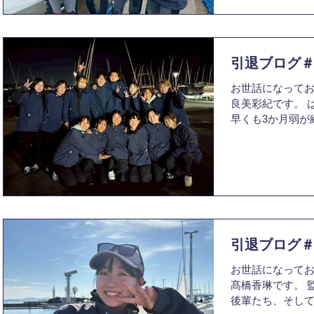
日々でした。大
できなかったの
帆走練も、オリン
インカレの結果
艇がいる景色も
思ってしまうの
高木さんと乗れ
部に入部したこ
引退ブログ
出です。この4年
るほど4年間は充
お世話になってお
の背中を追い、
良美彩紀です。 
ットと向き合い
早くも3か月弱が
に濃い時間を過ご
怠り最後までご
していなかった
ません。 この場
います。 現役の
ししなかった4年
僕は最後の1年間
ます。 1回生の
員長を務めました
間続ける覚悟はな
ットのことだけ
い4回生達を見送
ったことが1番苦
た。しかしヨッ
なかった役職で
く、気づけば2回
引退ブログ
上回生となり、
お世話になってお
き、89代での引
髙橋香琳です。 
までの生活や同
後輩たち、そして
ず、最後の年を迎