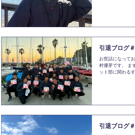
話になり、本当に
重なり苦しい日
やく引退した実
る日までは後輩
ていたあの当た
うと毎朝意気込
時間だったか、
た、最後なんだ
と言うことで、
では最上回生の
す。最後までお
250個包んだり
す。 入部のきっ
題させてもらい
目標を掲げ、日
引退ブログ
向かって努力す
お世話になってお
いと強く思った
村優芽です。 ま
いう素晴らしい
ット部に関わる
にレスキューボ
を迎えられたこと
トキめいたのは
カレを終えてはや
マネージャーと
ブログを書かせ
かったため、最
が、引退ブログ
先輩方の温かい
初の挨拶からな
うな環境に大き
ログ担当の方に迷
たいと思い入部を
交代式の際に、
のときは、練習
と話したことを
引退ブログ
せんが、本当に