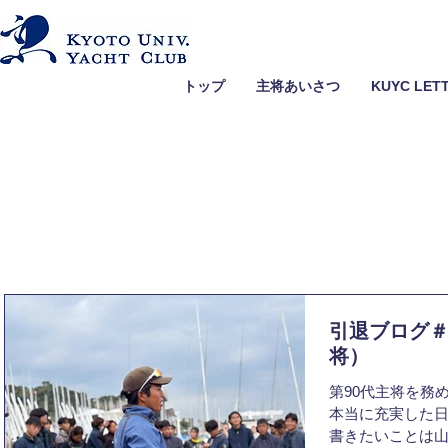
トップ
主将あいさつ
KUYC LET
引退ブログ
将）
第90代主将を務
本当に充実した
書きたいことは