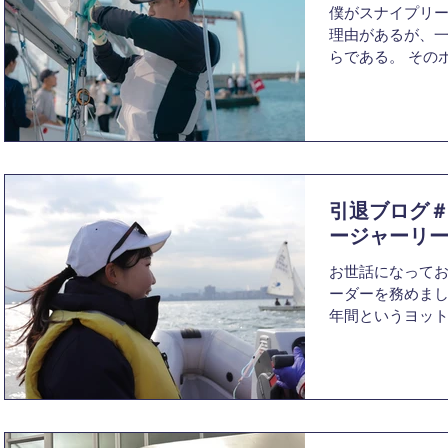
僕がスナイプリ
た。1回生の2月
理由があるが、
とのない成長の
らである。 その
も鮮明に覚えてい
激務となり、心
ヤーとしてのハイ
とは先人たちの
うに思います。当
かし、僕はただ
を組ませていただ
だけの人生はつ
悩み、そしてヨ
った。故に、ス
で叩き込まれま
は、京大ヨット
470出場」を十
引退ブログ
が、僕の人生に
私にとって何に
はなかった。実際
ージャーリ
ったし苦しい場
お世話になってお
になる選択をし
ーダーを務めまし
かった。色々大
年間というヨッ
てくれる人が何
日を迎えること
変な環境に置か
振り返ってみると
ずただただ身を
ヨット部と共に
に感謝している
す。 ヨット部で
そに僕はその局
書かせていただき
盤面を覆す戦略
会いと初めての