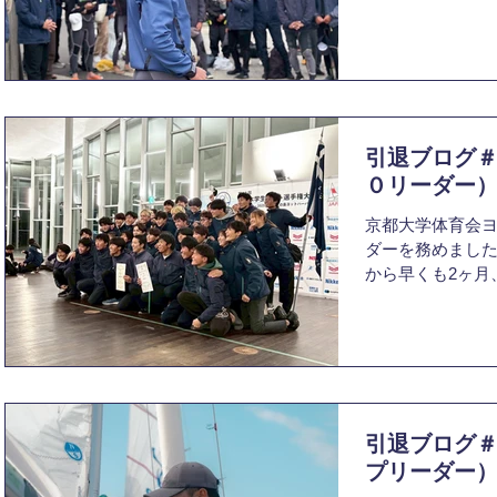
に濃かった“主将
いと思います。 ■悔しさからのスタート 思い返せ
ば1年前、全日本
ていたはずの89
さと、少しの絶望
しました。 そし
引退ブログ
年間の目標を決めました。 最
る”チームを創る
０リーダー
創る」 京大ヨット部に関わるすべての人が“誇れ
京都大学体育会ヨ
る”チームを創る
ダーを務めました
常的に勝てるチー
から早くも2ヶ月
の1年間で“後世
れ、穏やかな日
うことをテーマにしました。
ダーという重責
取ること自体も
も、キャンパス
分。自分たちが
見かけると、つ
の体制や文化を築き
に少し寂しさを感
話を大切にする文
近くに住んでい
は、部員間の会
引退ブログ
いたヨットへの
持って飛び込んだ
プリーダー
想像を遥かに超