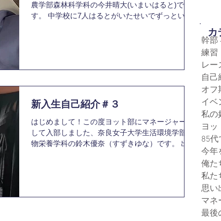
農学部森林科学科の今井晴大(いまいはると)で
す。 中学校に7人はるとがいたせいでずっといま
はるって呼ばれてきました。呼びたいように呼ん
​
でください！出身は北海道の札幌南高校で、七大
幹部
戦で北海道マウントをとれるのが楽しみで仕方な
練習
いです。...
レー
自己
オフ
イベ
新入生自己紹介＃３
私の
はじめまして！この度ヨット部にマネージャーと
ヨッ
して入部しました、奈良女子大学生活環境学部食
85
物栄養学科の鈴木優奈（すずきゆな）です。 出身
今年
高校は静岡県の沼津東高校です。高校は坂の上に
俺た
あり、電車で40分+自転車で20分ほどの通学時間
でしたが、大学までは徒歩15分。幸せを感じてお
私た
り...
思い
マネ
最後