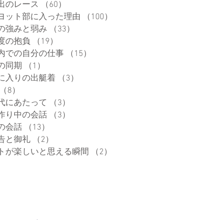
出のレース
（60）
60件の記事
ヨット部に入った理由
（100）
100件の記事
の強みと弱み
（33）
33件の記事
度の抱負
（19）
19件の記事
内での自分の仕事
（15）
15件の記事
の同期
（1）
1件の記事
に入りの出艇着
（3）
3件の記事
（8）
8件の記事
代にあたって
（3）
3件の記事
作り中の会話
（3）
3件の記事
の会話
（13）
13件の記事
告と御礼
（2）
2件の記事
トが楽しいと思える瞬間
（2）
2件の記事