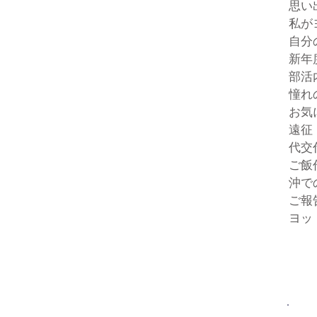
思い
私が
自分
新年
部活
憧れ
お気
遠征
代交
ご飯
沖で
ご報
ヨッ