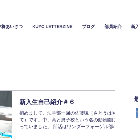
主将あいさつ
KUYC LETTERZINE
ブログ
部員紹介
新
新入生自己紹介＃６
初めまして、法学部一回の佐藤颯（さとうはや
て）です。中、高と男子校という名の動物園に通
っていました。 部活はワンダーフォーゲル部に所
属していて、120キロを1日で歩き切ったりしてた