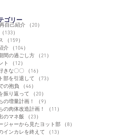
カテゴリー
 再自己紹介
（20）
20件の記事
（133）
133件の記事
ス
（159）
159件の記事
紹介
（104）
104件の記事
期間の過ごし方
（21）
21件の記事
ント
（12）
12件の記事
好きな〇〇
（16）
16件の記事
ト部を引退して
（73）
73件の記事
代での抱負
（46）
46件の記事
を振り返って
（20）
20件の記事
ちの増量計画！
（9）
9件の記事
ちの肉体改造計画！
（11）
11件の記事
出のマネ飯
（23）
23件の記事
ージャーから見たヨット部
（8）
8件の記事
のインカレを終えて
（13）
13件の記事