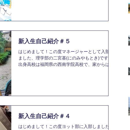
ので精神力は自信があります。ずっと山にいたの
で海に猛烈な憧れがあり、水上系の部活に入りた
いと思...
新入生自己紹介＃５
はじめまして！この度マネージャーとして入部し
ました、理学部の二宮基(にのみやもとき)です。
出身高校は福岡県の西南学院高校で、家からは自
転車で5分だったので毎日遅刻ギリギリを攻めて
ました。中高では卓球をしていました。福岡出身
だけど明太子ともつ鍋を食べたことはないです
(？)博多...
新入生自己紹介＃４
はじめまして！この度ヨット部に入部しました、