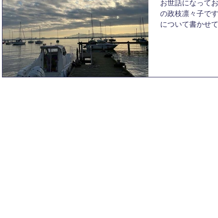
お世話になってお
いくのでやれる
の政枝凛々子で
んしようと思いま
について書かせて
すのでよろしく
ヨット部のマネ
出せるように、
在です。普段の
ス運営、備品の
ききれないほど
の中でもマネの
スキューとマネ
だきます。 まず
© 2025
Kyoto University Yacht Club
キュー」につい
にするスポーツ
ど、常に危険と
レスキューボー
かあった際、真
気を配っていま
や、体調不良者
ありますが、そ
ている」という
また陸でのフィ