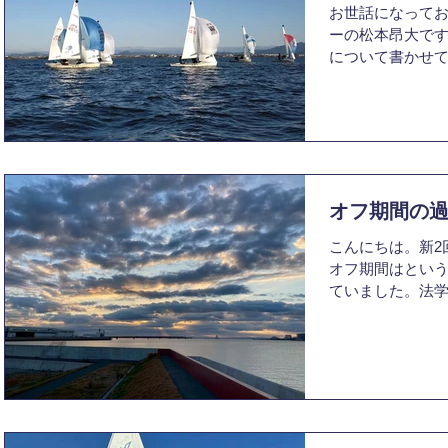
お世話になってお
が現状です。な
ーの松本昂大です
ラブルとそのレ
について書かせて
ていきます。 そ
の魅力について
まり、その後す
力について取りあ
プレーヤーにと
ッパーの仕事と
も大きいと思い
動かせることで
意義な練習をな
リムを行うこと
ーとサポートを全
の醍醐味だと思い
で読んで頂きあ
オフ期間の
ーはこれら以外
く、考えること
こんにちは。新2
錯誤できて面白い
オフ期間はとい
いてです。470
ていました。法
風の変化などに
せられます。こ
ローズ帆走でき
勉強真っ只中で
夏から秋の練習
す。周りを見て
態の日も多くあ
います。他学部は
間も多々あった
ているらしく、ﾊ
っている日に出
六法全書がずらっ
は体が浮くよう
月には久々に実