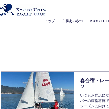
トップ
主将あいさつ
KUYC LET
春合宿・レ
２
いつもお世話にな
パーの藤堂将徳で
シーズンに向け