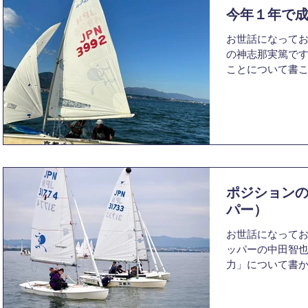
が、全然自分の
んだり、近況を
今年１年で
できませんでした。
さを取り戻しま
お世話になってお
れる実家はやっ
の神志那実篤です
べる→寝る→ま
ことについて書こ
で、体力も気力
で、効率よく成
藤こと自転車で
出来ました。入部
した。そのあと
先輩に、ヨット
願しました。その
ら練習すれば絶
と思います。 オ
すが、特に考え
ことを挙げるな
た。そのため、
元が細すぎるの
ていっていまし
います。ただ、
け考えるという
ポジション
ろとしか言われ
パー）
ないですが、考
お世話になって
して理由を考え
ッパーの中田智
だから、考えな
力」について書か
ちをし続けるこ
ナイプスキッパ
に、考えると自
ると、なかなか
す。 自分的には