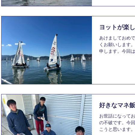
キッパーの魅力
が、まだ成長の
紹介していきたい
伸びしろがある
ーの魅力につい
を見つけていき
はやはり舵を取
んどいこともあ
ヨットが楽
の頃からスキッ
で初めてティラ
あけましておめ
感触と感動は今
くお願いします。
はるかに大きな
申します。今回
だけで動く。そ
る瞬間」につい
手に握られてい
単純そうで、なか
ました。もちろ
瞬間について、
しかし、その緊
いますが、「小
さであり、魅力だ
があると思います
の魅力について
は、あのタック
だと思います。
スタートが良か
スナイプに乗っ
グが良かった。
好きなマネ
いでしょうか。
まり、他艇と比
お世話になってお
は自艇の圧倒的
の不破です。今
流れるテルテー
こうと思います。
ンでのスピード