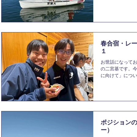
だきます。 昨年
ーズンでは、天
か2レースに留ま
れや強弱が大き
マンスを出すこ
ペアを組ませて
春合宿・レ
った一方で、ま
自覚することがで
１
と、1ヶ月半にわ
お世話になってお
でとは一変して
の二宮基です。
精神的にも踏ん
に向けて」につい
目標をしっかり
寒くて辛い期間
自分に足りてな
り、実際どんな
な時間だという
頃です。ですが
1ヶ月半を大切に
ります。それは
の先には、3月の
と予想され、レ
るレースシーズン
と思うからです
た今、昨年とは異
ポジション
りがいの一つが
消費することは
合宿は絶好の機
ー）
けではトラブル