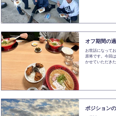
が、自分の好き
にあるでしょう
京大ヨット部で
んどん増える、
の上に、味付け
これを実感した時
タス、トマト、
大きな楽しさを
もうテンション
的で、実現が難し
に、ボリューム
た瞬間。勝った
だけで一気に元
を取れたからな
バランスよく入
オフ期間の
一品です。個人
お世話になってお
タス全部を一緒
原将です。今回
ん。毎回「今日
かせていただきた
密かに期待してい
は最初は何だか
もあるマネ飯。
くただゆっくり
食べたいです！
うちに年末を迎
うございました
という間だなと
間中に趣味の釣
のですが、くし
ぬギックリ背中
たきりでした。 
ポジション
してしまったの