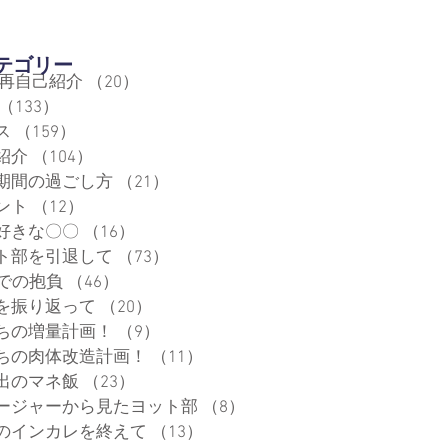
カテゴリー
 再自己紹介
（20）
20件の記事
（133）
133件の記事
ス
（159）
159件の記事
紹介
（104）
104件の記事
期間の過ごし方
（21）
21件の記事
ント
（12）
12件の記事
好きな〇〇
（16）
16件の記事
ト部を引退して
（73）
73件の記事
代での抱負
（46）
46件の記事
を振り返って
（20）
20件の記事
ちの増量計画！
（9）
9件の記事
ちの肉体改造計画！
（11）
11件の記事
出のマネ飯
（23）
23件の記事
ージャーから見たヨット部
（8）
8件の記事
のインカレを終えて
（13）
13件の記事