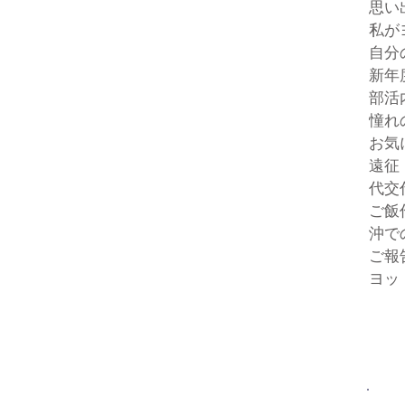
有効に使えることが期
思い
私が
自分
新年
部活
憧れ
お気
遠征
代交
ご飯
沖で
ご報
ヨッ