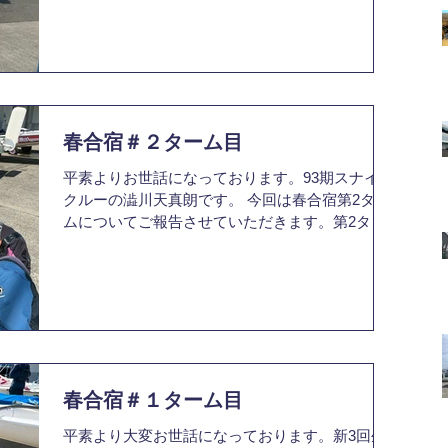
ャンプでは、トレーニング・座学・セーリング練
習が実施され、他大学の学生と共同生活を送りな
がら多くのことを学ぶ機会となりました。 浜名湖
では初日の出艇から10m/sを超えるブローが入
り、はじめは思うように走ることができませんで
したが、多くのコーチの方々にご指導いただく中
で、少しずつコツを掴むことができました。 STC
春合宿＃２ターム目
を通して、体づくりの大切さを強く実感しまし
平素よりお世話になっております。93期スナイプ
た。セーリング時の集中力を高めるためにも、体
クルーの澁川天真朗です。 今回は春合宿第2ター
力向上のためのトレーニングに加え、疲労を溜め
ムについてご報告させていただきます。第2ター
ず適切に身体を作っていくための栄養バランスの
ムは上回生の多くがSTCに行ったため2,3回生を
取れた食事が重要であると学びました。琵琶湖に
中心に練習を行いました。 風速1m以下のライト
戻ってからも、日々のランニングやトレーニング
コンディションが続き、集中力を保ちながら練習
を欠かさず継続していきます。 今回のキャンプで
を積むことがなかなか難しい状況でしたが、皆で
は、多くの気づきと新たな学びを得ることができ
話し合いながら練習内容を決め、目的意識を持っ
ました。 STCを開催してくださった関係者の皆
て練習に取り組みました。 練習後のミーティング
様、そして参加を支えてくださった皆様に心より
では2回生が司会役となり、徐々に2回生の発言回
感謝申し上げ
数が増えて活気のあるミーティングになっていき
春合宿＃１ターム目
ました。少しでもレベルアップできるよう、今後
平素より大変お世話になっております。新3回生
の春合宿を全力で駆け抜けます。これからもよろ