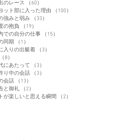
出のレース
（60）
60件の記事
ヨット部に入った理由
（100）
100件の記事
の強みと弱み
（33）
33件の記事
度の抱負
（19）
19件の記事
内での自分の仕事
（15）
15件の記事
の同期
（1）
1件の記事
に入りの出艇着
（3）
3件の記事
（8）
8件の記事
代にあたって
（3）
3件の記事
作り中の会話
（3）
3件の記事
の会話
（13）
13件の記事
告と御礼
（2）
2件の記事
トが楽しいと思える瞬間
（2）
2件の記事