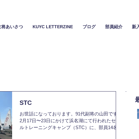
主将あいさつ
KUYC LETTERZINE
ブログ
部員紹介
新
STC
お世話になっております。91代副将の山田です。
2月17日〜23日にかけて浜名湖にて行われたセー
ルトレーニングキャンプ（STC）に、部員14名で
参加しました。 約1週間にわたって行われた同キ