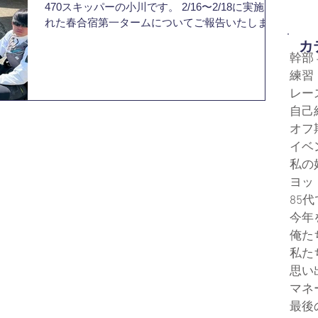
470スキッパーの小川です。 2/16〜2/18に実施さ
しくお願いいたします。
れた春合宿第一タームについてご報告いたしま
す。 今回の合宿は、約2ヶ月間のオフ期間を経て
​
迎える久しぶりの練習となり、まずは艇の感覚や
幹部
風・波への対応など、セーリングの基本的な感覚
練習
を取り戻すことを意識した3日間となりました。
レー
久々の海上練習ということもあり、最初は身体の
自己
動きや判断のタイミングに難しさを感じる場面も
オフ
ありましたが、練習を重ねる中で少しずつ感覚を
イベ
取り戻すことができました。また、オフ期間中に
取り組んできた体力面や基礎トレーニングの成果
私の
を海上でどう発揮していくかを意識しながら練習
ヨッ
に臨むこともできました。 さらに、久しぶりにマ
85
ネージャーの皆さんが用意してくださったマネ飯
今年
をいただき、日頃から支えてくださっている存在
俺た
の大きさを改めて実感する機会にもなりました。
私た
練習に集中できる環境が整っているのは、マネー
思い
ジャーの方々をはじめ、多くの方々の支えがあっ
てこそであると感じております。 今後は例年より
マネ
暖かい予報も出ており、海上での練習時間をより
最後