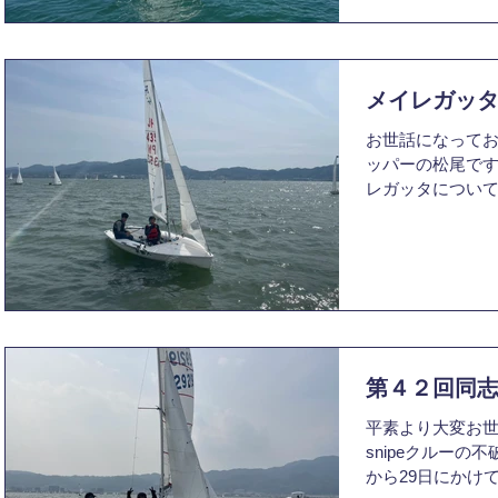
す。
が実施されまし
間にも動作練習
に準備した状態
た。 そのような
メイレガッ
にかくハイクア
お世話になってお
身の役割に集中
ッパーの松尾です
1上で14位を取
レガッタについて報
てはなかなか良
は最終日まで新
身の成長を感じ
ない中でのレガッ
たクルーに深く感
加するレースシ
かし、風が少し落
各自目標を持ちレース
は、私自身が疲
ら三井寺の順風が
ト前に下有利へ
が、2レース目の
ど、かなり反省
入って来ました。
した。一方で、
われ、合計で5レ
第４２回同
た。2日目は朝か
平素より大変お世
ま時間が過ぎ、レー
snipeクルーの
しては、レース
から29日にかけ
様々なチャレン