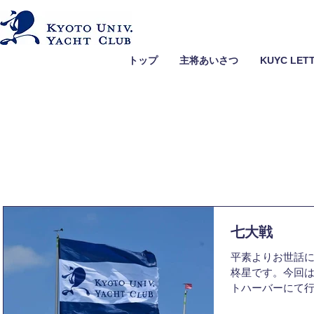
トップ
主将あいさつ
KUYC LET
七大戦
平素よりお世話に
柊星です。今回は7
トハーバーにて
ていただきます。