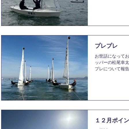
されました「第4
スシーズンに向
報告いたします。
いいレースでし
的に練習に取り
ガッタはこの1か
今年も例年通り
各地のチームや
し、非常にレベ
した。 予報では
プレプレ
込みでしたが、1
お世話になってお
本、2日目・3日
ッパーの松尾幸太朗
できました。 自
プレについて報
ロントラインで
して吹かず両クラ
トの失敗から艇
しませんでした
り、成功と課題
ースとなりました
また、各レースを
揚され出艇し、
としていました
風が上がり1レー
方には、まだ改善
レースの途中に
回得た経験を今
S旗が掲げられ2
長を目
級ではS旗は打た
１２月ポイ
ゴールできずDN