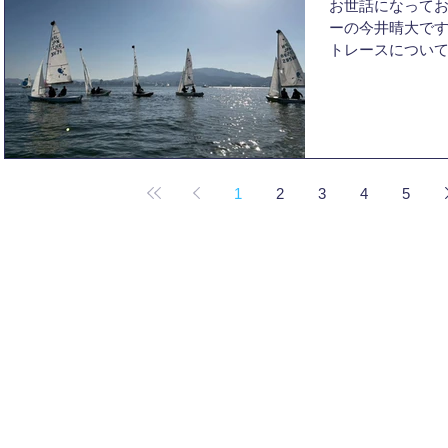
お世話になってお
は朝から陸で風待
ーの今井晴大です
風が入りD旗が掲
トレースについて
を開始した頃に
のレースは新4回
クラスともにN旗
場しました。午後
ました。 11月
のBBQがあった
がなかったため、
しませんでした
って新人戦以来の
た。新人戦、プレ
んだペアの成果
なく、なかなか
目標を達成でき
1
2
3
4
5
際のレースを通
うものなの
ました。 個人の
ていませんでし
ってきたことを
© 2025
Kyoto University Yacht Club
前の時間をうま
た。後藤さんのお
を取らせてもら
なかでここまで
気持ちもありま
だけ貢献してい
できていなかっ
ともに自分がそ