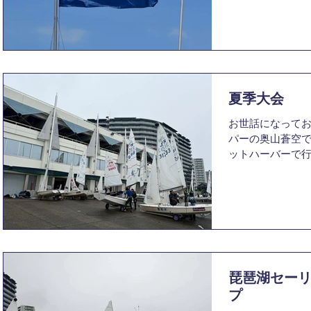
営などに携わっ
他のみなさまに心
大会の成績を報告
級・スナイプ級
し、完全優勝を
大が七大戦におい
快挙だそうで、
夏季大会
く思います。 自
お世話になってお
トを統括する陸
パーの奥山蒼空です
た。京大ヨット
ットハーバーで
ことです。その
させていただきます
ト力こそが京大
軽風のコンディシ
選手の艤装など
た。2日目は、最
コースの分析な
く、レースは行わ
できるところは
た。 自艇の目標
選、また来たる
の順位の15位以
ト力を上げていけ
た。そのために
はここまでで、
と、他の艇で乱
琵琶湖セー
ことなどをペアで
プ
果、全レースで