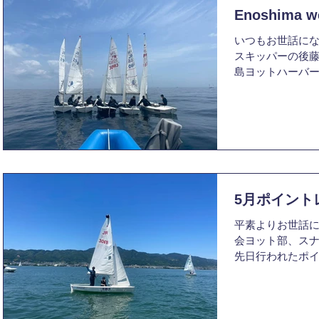
つなげられるよ
て岨さんのコース
Enoshima w
航できました。
いつもお世話に
にならない艇速
スキッパーの後藤
7位でフィニッシ
島ヨットハーバーで
た。公式大会で
Enoshima we
り、大変嬉しく思
だきます。 本大会
のスキッパーと
艇出場したビッ
が、第3、第4レ
470が4艇、スナ
学ばせていただ
本大会に向けて5
した。 最後まで
湖では体験でき
いました。これ
ィションの中での
は、スタートが
5月ポイント
レースが多く、
平素よりお世話
ころでの位置取
会ヨット部、ス
く、まだまだ改
先日行われたポイ
ました。 今大会
告させていただき
滅多に経験でき
えたレースで、合
後の練習、レー
ばらく中デッキ
思います。これ
オーバーの北風