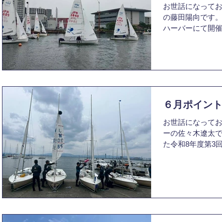
お世話になってお
後もしっかりと
の藤田陽向です。今
でき、1レース目
ハーバーにて開
ス目は6位と全て
ャンピオンシップ
ころか10位以内
だきます。 本大会
した。艇順位とし
54艇出場しまし
めることができま
手権の出場権が
から数えた方が
同選手権が開催
私が、ここまで
できず悔しい思
てもみま
６月ポイン
ワールド大会出
目標として挑みま
お世話になっており
の的確なコース選
ーの佐々木遼太で
回航する場面も
た令和8年度第3
なレースを展開
させていただきます
難しさと楽しさ
艇、470級が28
を得ることがで
難いことに90代
んの得点共有や
きました。 ポイ
も支えられ、ワ
良い風に恵まれ、
ができました。 
が行われました。
も、一つでも多
ールを疑うほど