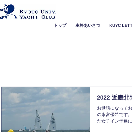
トップ
主将あいさつ
KUYC LET
2022 近畿
お世話になってお
の永富優希です。
た女子イン予選
す。 1日目は、