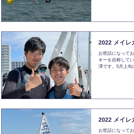
で3レース、北風
ーバーパワーの風
に西...
2022 メイレ
お世話になって
キーを自称してい
澤です。5月上旬
ついてご報告させ
タは新歓活動後
となりました。G
こと...
2022 メイレ
お世話になってお