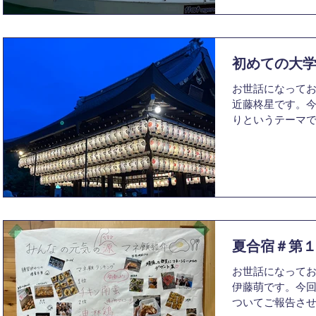
初めての大
お世話になってお
近藤柊星です。
りというテーマ
す。初めての大
の連続でした。
学の授業、そし
の出会い...
夏合宿＃第
お世話になってお
伊藤萌です。今回は
ついてご報告さ