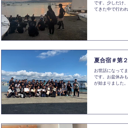
です。少しだけ
てきた中で行われ
（8/21~8/2
す。 1日目は微
た。課題が山積
す。...
夏合宿＃第
お世話になってま
です。お盆休み
が始まりました。
(8/17〜8/19
日目にはマネー
では、日頃お世話