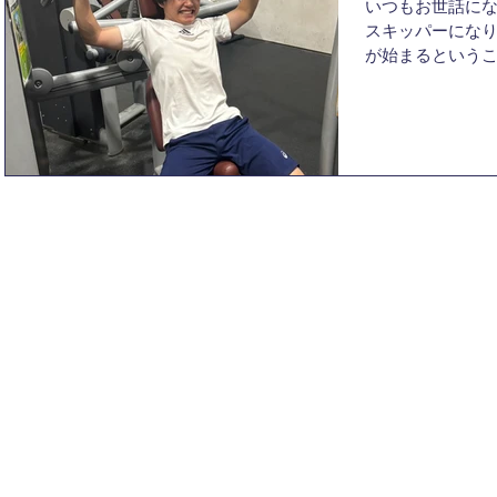
いつもお世話に
スキッパーにな
が始まるという
みを書かせていた
ったポジション
トップを走って
モチベー...
© 2025
Kyoto University Yacht Club