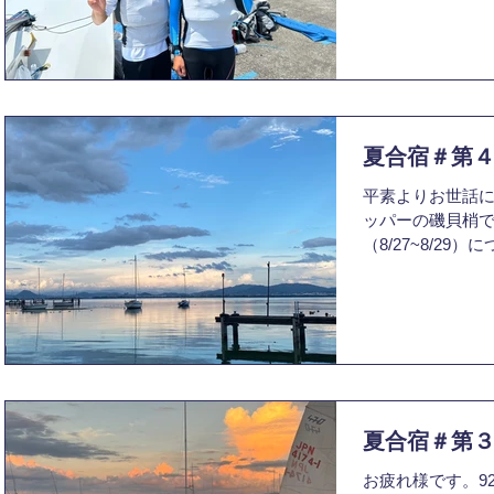
の2艇が出場しま
だらけだったのです
夏合宿＃第
平素よりお世話に
ッパーの磯貝梢で
（8/27~8/2
す。 今タームは
た影響で、練習
続いていました。結
夏合宿＃第
お疲れ様です。9