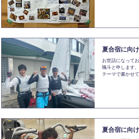
ァミリーデーを
ていただきました
準備ということ
で...
夏合宿に向
お世話になってお
颯斗と申します
テーマで書かせて
ルーとして、軽
上中とペアを組
に葉山・江の島
で練...
夏合宿に向