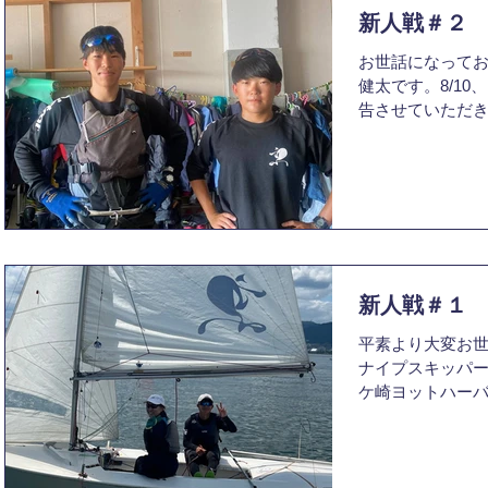
新人戦＃２
お世話になってお
健太です。8/10
告させていただき
1回生にとって初
えられるほどし
ない中行われまし
新人戦＃１
平素より大変お世
ナイプスキッパーの
ケ崎ヨットハー
ヨット新人戦に
実は去年も新人
ただいており、偶