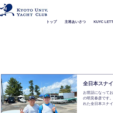
トップ
主将あいさつ
KUYC LET
全日本スナ
お世話になってお
の明見春彦です。今
れた全日本スナ
ただきます。京