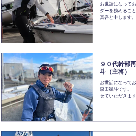
お世話になってお
ダーを務めること
真吾と申します。
で、1.私が幹部
どのようなこと
ついて書きたいと思い
９０代幹部
斗（主将）
お世話になってお
森田颯斗です。
せていただきます
身で高校時代は
現在は工学部理
実験、レポート
い...