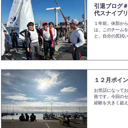
引退ブログ
代スナイプ
１年前。休部か
は、このチーム
と。自分の尻拭
た。総合３位の
は掲げたものの
思っていました。
ミーティング...
１２月ポイ
お世話になっており
衛です。今回の
経験を大きく超え
今までに経験し
に風と波に圧倒
上マークに向か
もの...