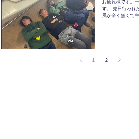
お疲れ様です。一
す。 先日行われ
風が全く無くて
やく少し降りてき
なりました。私
意気込みは十分
いざレー...
1
2
© 2025
Kyoto University Yacht Club