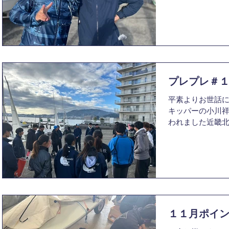
ス、プレプレ、1
であるものの、1
にとって、プレプレ
プレプレ＃
平素よりお世話に
キッパーの小川祥
われました近畿
報告いたします。
イプ級ともに6レ
終成績としては、4
１１月ポイ