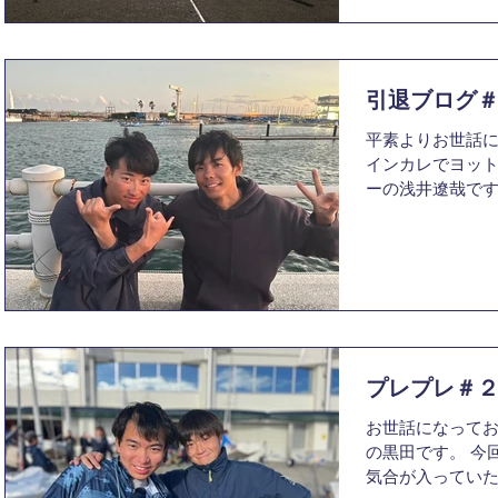
引退ブログ
平素よりお世話
インカレでヨット
ーの浅井遼哉で
する中、土日に
実感し、少しの
ております。引退
い出を...
プレプレ＃
お世話になっており
の黒田です。 今
気合が入っていた