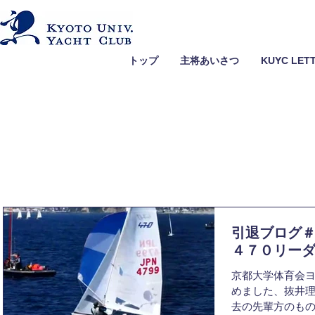
トップ
主将あいさつ
KUYC LET
引退ブログ
４７０リー
京都大学体育会ヨ
めました、抜井理
去の先輩方のも