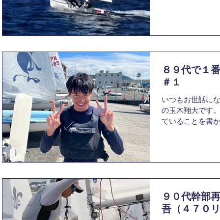
いざ自分が書く
気づけば年の瀬
んなさい。かな
があ...
８９代で１
＃１
いつもお世話にな
の玉木翔大です。
ていることを書か
代で1番記憶に残
私は、葉山で2週
私は基本的に同
が...
９０代幹部
吾（４７０