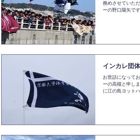
務めさせていただ
ーの野口陽矢です。
ットハーバーに
選手権大会につ
せていただきます。
インカレ団
お世話になってお
ーの高槻と申します。
に江の島ヨットハ
回全日本学生ヨ
させていただきま
ますが、本当に濃か