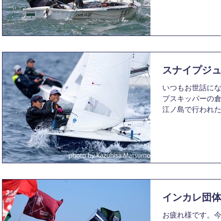
のヨット部人生
書かせて頂こうと思
スナイプジ
いつもお世話にな
プスキッパーの倉
江ノ島で行われ
会報告をさせてい
プワールドの出
に年齢性別関係
まっ...
インカレ団
お疲れ様です。