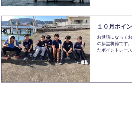
１０月ポイ
お世話になっております。 一回
の藤堂将徳です。 10月12日に琵琶湖で開催さ
たポイントレー
す。 当日は風に恵まれず、2レースまでの実施と
なりました。エ
り、少しリラック