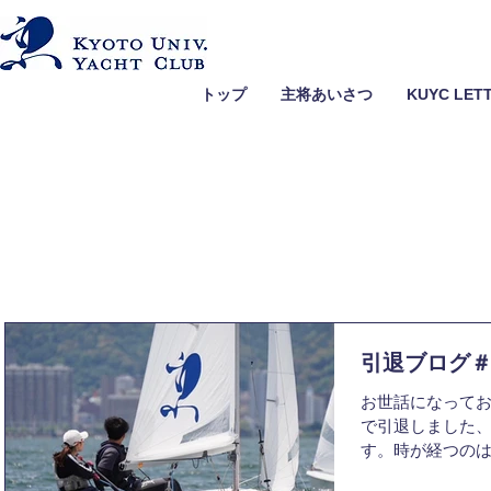
トップ
主将あいさつ
KUYC LET
引退ブログ
お世話になって
で引退しました、
す。時が経つの
を書く時がやっ