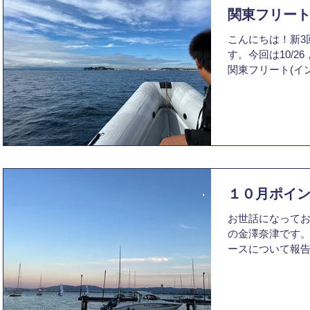
関東フリー
こんにちは！新3
す。今回は10/2
関東フリート(イ
告します。今大会
もあり470級につ
の114艇のエント
１０月ポイ
お世話になってお
の金澤奈津です。
ースについて報
朝からなかなか
13:00頃に出艇
しました。...