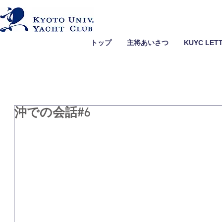
トップ
主将あいさつ
KUYC LET
沖での会話#6