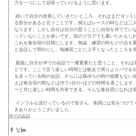
力を一つにして頑張っていけるように思います。
 続いて自分の改善していきたいところ、それはまだヨットに乗りながら受動的に会話してい
る部分があると言うことです。例えばレースの時などは二
なります。しかし自分は自分の思うことに自信を持ててい
っていないことが多いです。前のブログでも書いたかもし
これを春合宿の目標にします。無論、練習の時もどの点を
と会話して明白にし、毎練習ごとに上手くなったところを
 最後に自分が沖での会話で一番重要だと思うこと、それは共に楽しい時間を過ごすと言うこ
とです。ここで言う楽しい時間とは帆走で周りよりバウを
を走っている時の会話、さらには風待ちの時の他愛もない
えば春合宿の間などは沖で4分の1ほどの時間を過ごします
ーと共に楽しい時間を共有できる、そんな春合宿になれば
 インフルも流行っているので皆さん、体調には気をつけてください。ここまでお読みいただ
きありがとうございました。 
沖での会話