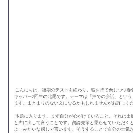
 こんにちは。後期のテストも終わり、暇を持て余しつつ春合
キッパー2回生の北尾です。テーマは「沖での会話」という
ます。まとまりのない文になるかもしれませんがお許しく
 本題に入ります。まず自分が心がけていること、それは出艇直後に「やーまじでがんばろ」
と声に出して言うことです。勿論先輩と乗らせていただく
よ」みたいな感じで言います。そうすることで自分の士気