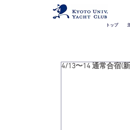
トップ
4/13〜14 通常合宿(新