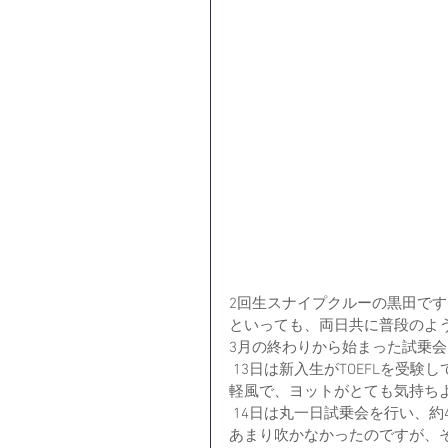
2回生スナイプクルーの黒田です
といっても、両日共に普段のよ
3月の終わりから始まった試乗
 13日は新入生がTOEFLを受験していたため試乗会は午後からのスタートとなりました。快晴の
軽風で、ヨットがとても気持ち
 14日は丸一日試乗会を行い、約40名もの新入生に来ていただけました。残念ながら雨で風も
あまり吹かなかったのですが、