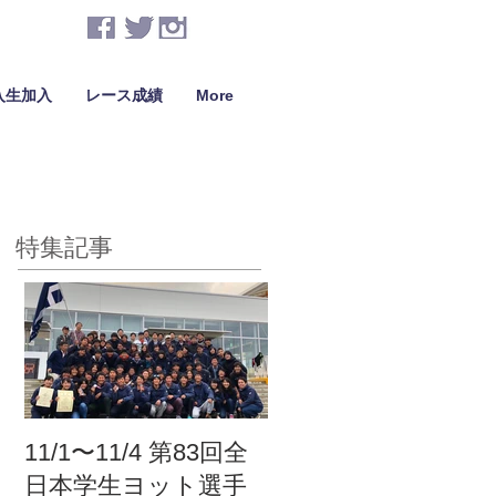
入生加入
レース成績
More
特集記事
11/1〜11/4 第83回全
日本学生ヨット選手