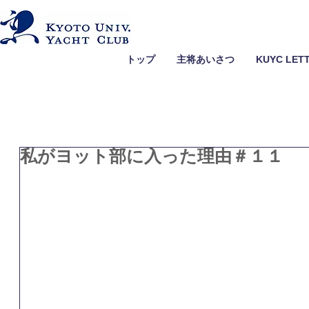
トップ
主将あいさつ
KUYC LET
私がヨット部に入った理由＃１１