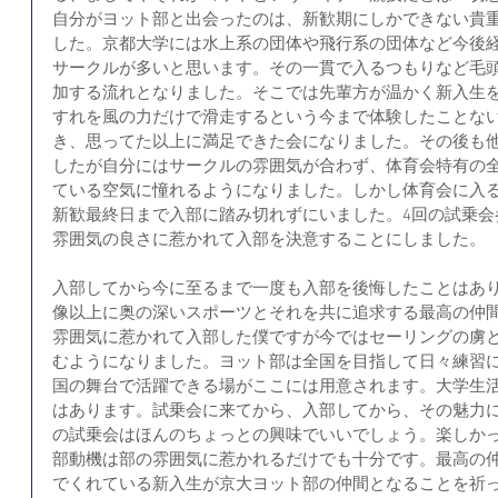
自分がヨット部と出会ったのは、新歓期にしかできない貴
した。京都大学には水上系の団体や飛行系の団体など今後
サークルが多いと思います。その一貫で入るつもりなど毛
加する流れとなりました。そこでは先輩方が温かく新入生
すれを風の力だけで滑走するという今まで体験したことな
き、思ってた以上に満足できた会になりました。その後も
したが自分にはサークルの雰囲気が合わず、体育会特有の
ている空気に憧れるようになりました。しかし体育会に入る
新歓最終日まで入部に踏み切れずにいました。4回の試乗会
雰囲気の良さに惹かれて入部を決意することにしました。
入部してから今に至るまで一度も入部を後悔したことはあ
像以上に奥の深いスポーツとそれを共に追求する最高の仲
雰囲気に惹かれて入部した僕ですが今ではセーリングの虜
むようになりました。ヨット部は全国を目指して日々練習
国の舞台で活躍できる場がここには用意されます。大学生
はあります。試乗会に来てから、入部してから、その魅力
の試乗会はほんのちょっとの興味でいいでしょう。楽しか
部動機は部の雰囲気に惹かれるだけでも十分です。最高の
でくれている新入生が京大ヨット部の仲間となることを祈