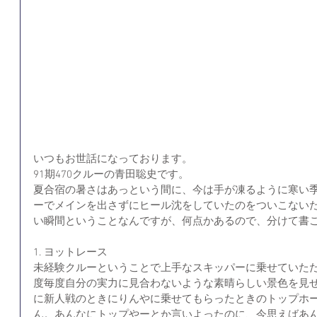
いつもお世話になっております。
91期470クルーの青田聡史です。
夏合宿の暑さはあっという間に、今は手が凍るように寒い
ーでメインを出さずにヒール沈をしていたのをついこない
い瞬間ということなんですが、何点かあるので、分けて書
1. ヨットレース
未経験クルーということで上手なスキッパーに乗せていた
度毎度自分の実力に見合わないような素晴らしい景色を見
に新人戦のときにりんやに乗せてもらったときのトップホ
ん。あんなにトップやーとか言いよったのに、今思えばあ