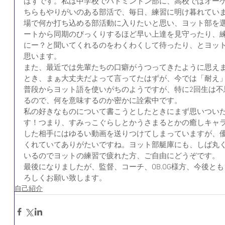
はずです。私は中学校でバドミントン部に、高校ではオー
ちらもやりがいのある部活で、毎日、練習に明け暮れてい
場で何か打ち込める部活動に入りたいと思い、ヨット部を
ートから同期のびっくりするほど早い上達を見守ったり、
にー？と聞いてくれるのをわくわくして待ったり、とヨッ
思います。
また、最近では先輩たちの口癖がうつってきたように思え
とき、まぁ大丈夫だよって言ってたはずが、今では「耐え
普段からヨット語を使いがちのようですが、特に2回生は不
るので、何を意味するのか密かに詮索中です。
私の好きなものについて書こうとしたときにまず思いつい
す！つまり、すみっこぐらしとかうさまるとかの癒しキャ
した相手にはゆるい動画を送りつけてしまっていますが、
くれていてありがたいですね。ヨット部艇庫にも、しば丸く
いるのでヨットの練習で疲れた方、ご自由にどうぞです。
最後になりましたが、監督、コーチ、OB.OG様方、今後と
ろしくお願い致します。 
自己紹介