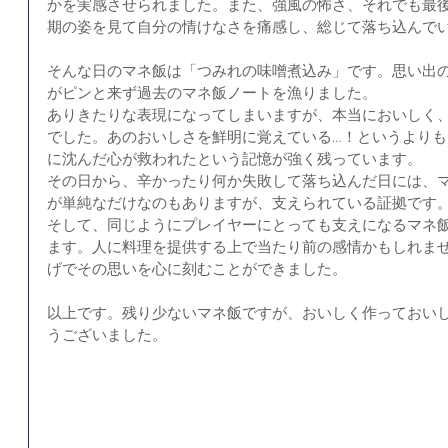
かを実感させられました。また、強風の怖さ、それでも最
期の姿を見て自分の情けなさを痛感し、総じて落ち込んで
そんな日のマネ飯は「つみれの味噌煮込み」です。思い出
がピンと来ず過去のマネ飯ノートを漁りました。
ありきたりな表現になってしまいますが、本当においしく
でした。あのおいしさを鮮明に覚えている…！というより
に沈んだ心が救われたという記憶が強く残っています。
その日から、辛かったり何か失敗して落ち込んだ日には、
が単純なだけなのもありますが、支えられている証拠です
そして、同じようにプレイヤーにとっても支えになるマネ
ます。人に料理を提供する上で当たり前の感情かもしれま
げでその思いを心に刻むことができました。
以上です。残り少ないマネ飯ですが、おいしく作っておい
うございました。 