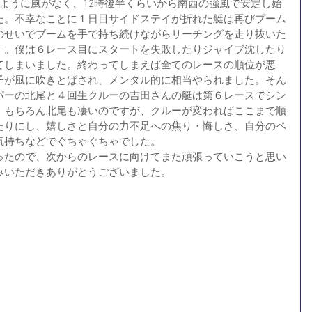
ように風がなく、12時後半くらいから南西の強風で安定し始
た。不幸なことに１日目サイドステイが折れた艇は再びブーム
のせいでブームを手で持ち続けながらリーチングを走り抜いた
す。僕は６レース目にスタートを失敗したりジャイブ沈したり
てしまいました。終わってしまえば全てのレースの順位が悪
子が風に吹きとばされ、メンタル的に相当やられました。そん
パーの北尾と４回生クルーの吉田さんの艇は第６レースでシン
。もちろん北尾も凄いのですが、クルーが変わればここまで順
たりにし、嬉しさと自分の力不足への焦り・悔しさ、自分のペ
気持ちなどでぐちゃぐちゃでした。
ったので、次からのレースに向けてまた頑張っていこうと思い
みいただきありがとうございました。 