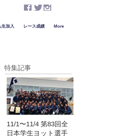
入生加入
レース成績
More
特集記事
11/1〜11/4 第83回全
日本学生ヨット選手