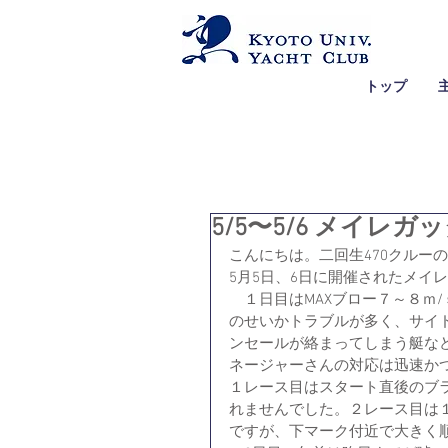
トップ
5/5〜5/6 メイレガ
こんにちは。二回生470クルー
5月5日、6日に開催されたメイ
　１日目はMAXブロー７～８ｍ
のせいかトラブルが多く、サイ
ンセールが絡まってしまう艇な
ネージャーさんの対応は迅速か
１レース目はスタート直後のブ
れませんでした。２レース目は
ですが、下マーク付近で大きく