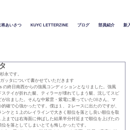
主将あいさつ
KUYC LETTERZINE
ブログ
部員紹介
新
ッタ
の杉永です。
レガッタについて書かせていただきます
/ｓの終日南西からの強風コンディションとなりました。強風
ドステイが折れた艇、ティラーが壊れてしまう艇、沈してスピ
どが出ました。そんな中紫雲・紫電に乗っていたOBさん、マ
つ的確で心強かったです。僕は１、２レースに出たのですが、
ランケと１上のレイラインで大きく順位を落とし良い順位を取
１上までは右海面に伸ばした結果半分付近まで順位を上げたの
順位を落としてしまいとても悔しかったです。