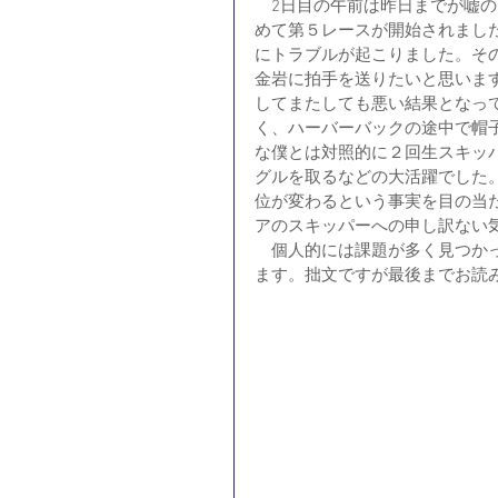
　2日目の午前は昨日までが嘘の
めて第５レースが開始されまし
にトラブルが起こりました。そ
金岩に拍手を送りたいと思いま
してまたしても悪い結果となっ
く、ハーバーバックの途中で帽
な僕とは対照的に２回生スキッ
グルを取るなどの大活躍でした
位が変わるという事実を目の当
アのスキッパーへの申し訳ない
　個人的には課題が多く見つか
ます。拙文ですが最後までお読