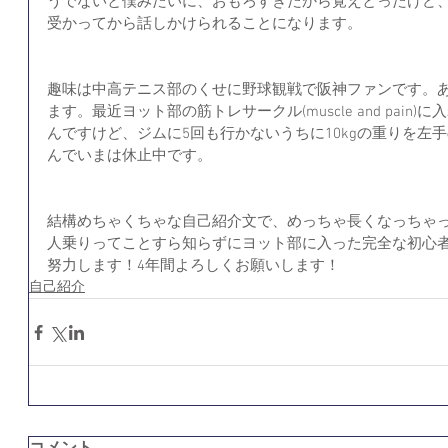
うでないと僕みたいに、おもろすぎたから覚えとったけど
受かってから話しかけられることになります。
趣味は中高テニス部のくせに野球観戦で阪神ファンです。
ます。最近ヨット部の筋トレサークル(muscle and pai
んですけど、ジムに5回も行かないうちに10kgの重りを左
んでいまは休止中です。
結構めちゃくちゃな自己紹介文で、めっちゃ長くなっちゃ
人乗りってことすら知らずにヨット部に入った完全な初心
努力します！4年間よろしくお願いします！
自己紹介