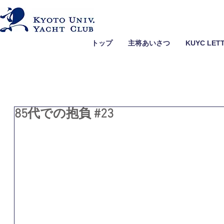
トップ
主将あいさつ
KUYC LET
85代での抱負 #23