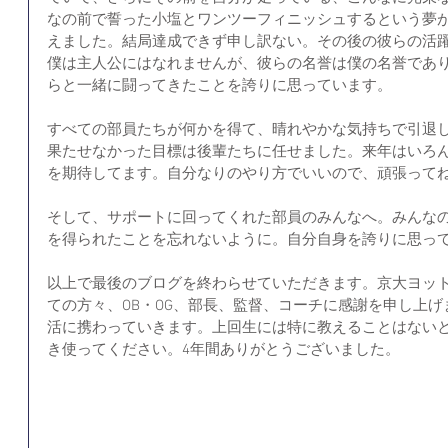
なの前で誓った小塩とワンツーフィニッシュするという夢
えました。結局達成できず申し訳ない。その後の彼らの活
僕は主人公にはなれませんが、彼らの名誉は僕の名誉であ
らと一緒に闘ってきたことを誇りに思っています。
すべての部員たちが何かを得て、晴れやかな気持ちで引退
果たせなかった目標は後輩たちに任せました。来年はいろ
を期待してます。自分なりのやり方でいいので、頑張って
そして、サポートに回ってくれた部員のみんなへ。みんな
を得られたことを忘れないように。自分自身を誇りに思っ
以上で最後のブログを終わらせていただきます。京大ヨッ
ての方々、OB・OG、部長、監督、コーチに感謝を申し上
活に携わっていきます。上回生には特に教えることはない
き使ってください。4年間ありがとうございました。 