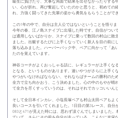
級生に負けたり、大事な局面で結果を出せなかったりする
い、心が折れ、再び奮起していたのかと思うと、初めての
れ、力強く闘ってきた先輩の姿から勇気をもらうことがで
この1年の中で、自分は主人公ではないということを悟りま
今年の春、江ノ島スナイプに出場した時です。自信がつい
は通用しないばかりか、スナイプに乗って数回の村山に敗
ました。出艇するたびに上手くなっていく新人を目の前に
落ち込みました。ハーバーバック中、ペアに向かって「あ
たのを覚えています。
神谷コーチがよくおっしゃる話に、レギュラーが上手くな
となる、というものがあります。速いやつがさらに上手く
やつがいなければならない、それならばチームの勝利のた
全力で立ち向かおう、こう決めました。心の中のもやが晴
て全力を尽くすっていうのは、それはそれでカッコいいん
そして全日本インカレ、小塩長塚ペアも村山太田ペアもよ
良いコースを引いてくれました。1日目の第3レース、自分
083と471が見えた時には、思わず涙ぐんでしまいました
ていて、さらにその前を自分が走っている、こんなに光栄な