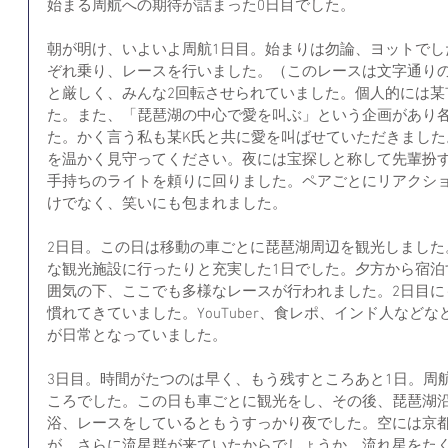
始まる周航への期待が詰まった0日目でした。
朝が明け、いよいよ周航1日目。始まりは勿論、ヨットでし
ぞれ乗り、レースを行いました。（このレースは文字通り
と厳しく、みんな2回転させられていました。個人的には某
た。また、「琵琶湖の中心で愛を叫ぶ」という企画があり
た。かく言う私も某K氏と共に愛を叫ばせていただきまし
を温かく見守ってください。夜には宝探しと称して先輩扮
手持ちのライトを頼りに回りました。ペアごとにリアクシ
けでなく、笑いにも包まれました。
2日目。この日は移動の車ごとに琵琶湖周辺を観光しました
な観光施設に行ったりと充実した1日でした。夕方から宿泊
囲気の下、ここでも多様なレースが行われました。2日目に
慣れてきていました。YouTuber、食レポ、インド人など
が日常となっていました。
3日目。時間がたつのは早く、もう残すところあと1日。周
ころでした。この日も車ごとに観光をし、その後、琵琶湖
浴、レースをしているともうすっかり夜でした。空には京
が。さらに流星群が来ていたからでしょうか、流れ星をた