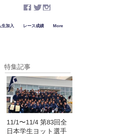
入生加入
レース成績
More
特集記事
11/1〜11/4 第83回全
日本学生ヨット選手