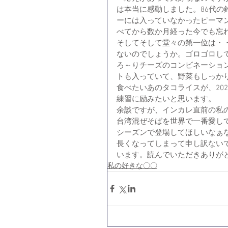
は本当に感動しました。86代
ーには入っていなかったピーマ
べてから数か月経った今でも忘
そしてそして堂々の第一位は・
ないのでしょうか。ゴロゴロし
ろ～りチーズのコンビネーショ
トも入っていて、野菜もしっか
食べたいあのタコライスが、20
練習に励みたいと思います。
余談ですが、インカレ直前の私
台湾混ぜそばを世界で一番愛して
シーズンで登場してほしいなぁ
長くなってしまって申し訳ない
います。読んでいただきありが
私の好きな〇〇