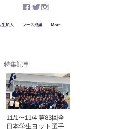
入生加入
レース成績
More
特集記事
11/1〜11/4 第83回全
日本学生ヨット選手