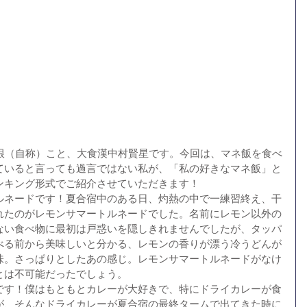
曽根（自称）こと、大食漢中村賢星です。今回は、マネ飯を食べ
ていると言っても過言ではない私が、「私の好きなマネ飯」と
ンキング形式でご紹介させていただきます！
ルネードです！夏合宿中のある日、灼熱の中で一練習終え、干
れたのがレモンサマートルネードでした。名前にレモン以外の
ない食べ物に最初は戸惑いを隠しきれませんでしたが、タッパ
べる前から美味しいと分かる、レモンの香りが漂う冷うどんが
味。さっぱりとしたあの感じ。レモンサマートルネードがなけ
とは不可能だったでしょう。
です！僕はもともとカレーが大好きで、特にドライカレーが食
が、そんなドライカレーが夏合宿の最終タームで出てきた時に