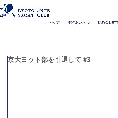
トップ
主将あいさつ
KUYC LET
京大ヨット部を引退して #3