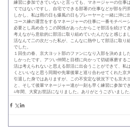
練習に参加できていないと言っても、マネージャーの仕事
てではないですし、自宅でできる部署の仕事などが部を円
しかし、私は雨の日も爆風の日もプレーヤーと一緒に沖に
コース練の運営をするマネージャーの仕事に一番モチベー
必要とし高め合うこの関係があったからこそ部活を続けて
考えながら意欲的に部活に取り組めていたんだなと感じまし
活なんて二の次だった私が、こんなに熱中して部活に取り
でした。
１回生の春、京大ヨット部のファンになり入部を決めました
しかったです。アツい仲間と目標に向かって切磋琢磨する
活は考えられないと思える部活に出会うことができて、私
くといいなと思う同期や先輩後輩と巡り合わせてくれた京
引退した身ではありますが、この不安定な状況下でも京大
と、そして後輩マネージャー達が一刻も早く練習に参加で
4年間、大変お世話になりました。ありがとうございました