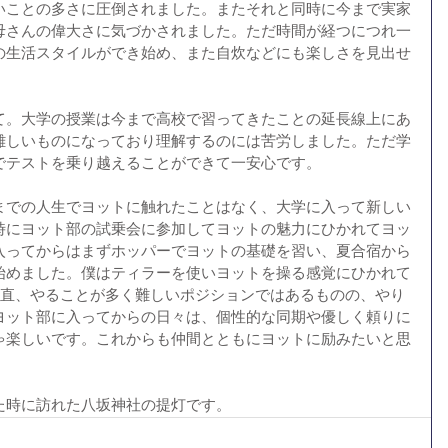
いことの多さに圧倒されました。またそれと同時に今まで実家
母さんの偉大さに気づかされました。ただ時間が経つにつれ一
の生活スタイルができ始め、また自炊などにも楽しさを見出せ
て。大学の授業は今まで高校で習ってきたことの延長線上にあ
難しいものになっており理解するのには苦労しました。ただ学
でテストを乗り越えることができて一安心です。
までの人生でヨットに触れたことはなく、大学に入って新しい
時にヨット部の試乗会に参加してヨットの魅力にひかれてヨッ
入ってからはまずホッパーでヨットの基礎を習い、夏合宿から
始めました。僕はティラーを使いヨットを操る感覚にひかれて
正直、やることが多く難しいポジションではあるものの、やり
ヨット部に入ってからの日々は、個性的な同期や優しく頼りに
ゃ楽しいです。これからも仲間とともにヨットに励みたいと思
た時に訪れた八坂神社の提灯です。