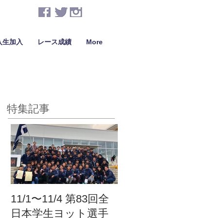
入生加入
レース成績
More
特集記事
11/1〜11/4 第83回全
日本学生ヨット選手