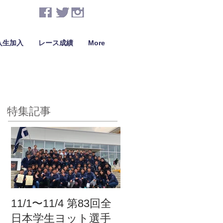
入生加入
レース成績
More
特集記事
11/1〜11/4 第83回全
日本学生ヨット選手