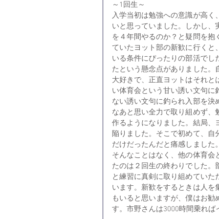
～1回生～
入学当初は勉強への意識が高く
いと思っていました。しかし、
を４年間やるのか？と疑問を抱
ていたヨット部の新歓に行くと
いる条件にぴったりの部活でし
たという懸念点がありました。
大好きで、正直ヨットはそれと
い体育会という甘い誘い文句に
ない誘い文句に釣られ入部を決
なあと思い全力で取り組めず、
作るようになりました。結局、
陥りました。そこで初めて、自
だけだったんだと痛感しました
そんなことはなく、他の体育会
たのは２回生の終わりでした。
と練習に真剣に取り組めていた
います。新歓をするときは人を
もいると思いますが、僕はお勧
す。市野さんは3000時間乗れ