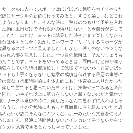
、サークルに入ってスポーツはほどほどに勉強をガチでやりた
実際にサークルの新歓に行ってみると、すごく楽しいけどこれ
くようになりました。そんな時に、遊びのつもりで予約を入れ
、活動は土日だけでそれ以外の縛りはない。と今自分が探して
た。ただ一点だけ、ヨットに試乗した時そこまで楽しくなかっ
自分は体をとにかく動かしてパワーでゴリゴリするスポーツが
は異なるスポーツに見えました。しかし、縛りのないキツくな
釣られ入部を決意しました。一つ目の後悔は、そんなしょうも
めたことです。ヨットをやってるときは、面白いけど何か違う
勉強をしている時は部活忙しくて勉強できないわ！と言い訳を
ヨットも上手くならないし勉学の成績は低迷する最悪の事態に
分は楽な（拘束時間的にも体力的にも）体育会に入りたかった
。楽して勝てると思っていたヨットは、実際やってみると全然
と同じ、いやそれ以上に努力をしないと勝てないのだと気付い
部活サークル選びの時に、楽したいなんて思わずに入ればもっ
だろうし、その分勉強にももっと真面目に取り組んでいたと思
集めたいが故にそんなにキツくないよーみたいな文言を使う人
めしません。普通に時間使わないとインカレで勝てないからで
ばインカレ入賞できるとおっしゃっていました。