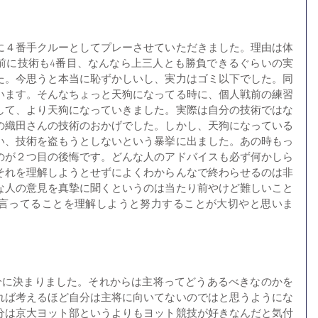
に４番手クルーとしてプレーさせていただきました。理由は体
前に技術も4番目、なんなら上三人とも勝負できるぐらいの実
た。今思うと本当に恥ずかしいし、実力はゴミ以下でした。同
います。そんなちょっと天狗になってる時に、個人戦前の練習
して、より天狗になっていきました。実際は自分の技術ではな
の織田さんの技術のおかげでした。しかし、天狗になっている
い、技術を盗もうとしないという暴挙に出ました。あの時もっ
のが２つ目の後悔です。どんな人のアドバイスも必ず何かしら
それを理解しようとせずによくわからんなで終わらせるのは非
な人の意見を真摯に聞くというのは当たり前やけど難しいこと
言ってることを理解しようと努力することが大切やと思いま
自分に決まりました。それからは主将ってどうあるべきなのかを
れば考えるほど自分は主将に向いてないのではと思うようにな
分は京大ヨット部というよりもヨット競技が好きなんだと気付