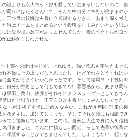
ムの誰よりも京大ヨット部を愛していなきゃいけないのに、自
人が周りにはたくさんいて、そんな中自分に主将が務まるのか
た。三つ目の後悔は主将に立候補するときに、あまり深く考え
した時はチームをまとめるという役職をしてみたいという思い
こには愛や強い意志がありませんでした。愛のベクトルがヨッ
のが正解かもしれません。
ヨット部への愛は生じず、それゆえ、強い意志も芽生えません
われ本当にその通りだなと思ったし、けどそれをどうすればい
当に全てがうまくいかなかったです。そして結局ヨット技術を
た。自分が主将として何もできてない罪悪感から、あまり周り
年は黒田、奥山、佐藤がそれぞれクラスリーダーとしてきちん
程度出たと思うけど、正直自分が主将としてみんなにできたこ
んなヘボ主将で本当にごめんなさい。これが４年間で1番の後
法を考えずに、逃げてしまった、そしてそれを誰にも相談でき
を今でも後悔しています。この時、自分は人生で真に人を信頼
と気付きました。こんなに頼もしい同期、そして先輩や後輩に
人に相談することができませんでした。しょうもない、頼りな