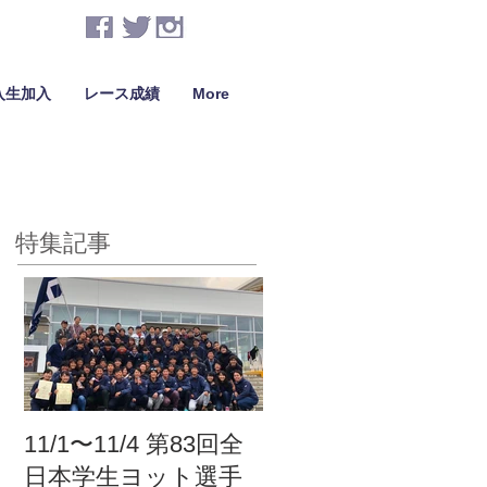
入生加入
レース成績
More
特集記事
11/1〜11/4 第83回全
日本学生ヨット選手