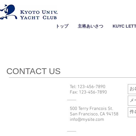
トップ
主将あいさつ
KUYC LET
CONTACT US
Tel: 123-456-7890
Fax: 123-456-7890
500 Terry Francois St.
San Francisco, CA 94158
info@mysite.com