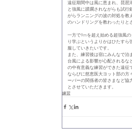
遠征期間中は風に恵まれ、琵琶
と強風に蹂躙されながらも試行
がらランニングの波の対処を教
のハンドリングを教わったりと
一方で9mを超え始める超強風
り学ぶというよりかはひたすら
服していきたいです。
また、練習後は宿にみんなで泊
台風による影響が心配されるな
の中有意義な練習ができた遠征
ならびに慈恵医大ヨット部の方
ーバーの関係者の皆さまなど協
とさせていただきます。
練習