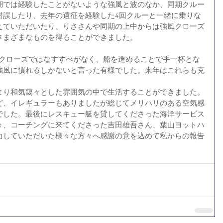
湖では経験したことがないような強風と波のなか、同期クルー
錯誤したり、去年の遠征を経験した4回クルーと一緒に乗りな
えていただいたり、りささんや同期の上中からは強風クローズ
さまざまなものを得ることができました。
のクローズではなすすべがなく、船を進めることで手一杯とな
強風に慣れるしかないと言った有様でした。来年はこれらも克
まり和気藹々とした雰囲気の中で生活することができました。
ど、イレギュラーもありましたが総じてメリハリのある空気感
でした。最後にレスキュー艇を貸してくださった海洋サービス
々、コーチングに来てくださった吉田雄吾さん、葉山ヨットハ
力していただいた様々な方々へ感謝の意を込めて私からの報告