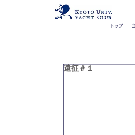
トップ
遠征＃１