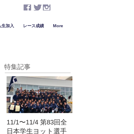
入生加入
レース成績
More
特集記事
11/1〜11/4 第83回全
日本学生ヨット選手