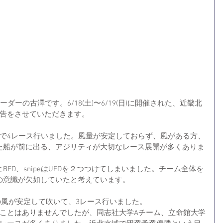
ダーの古澤です。6/18(土)〜6/19(日)に開催された、近畿北
報告をさせていただきます。
風で4レース行いました。風量が安定しておらず、風がある方、
た船が前に出る、アジリティが大切なレース展開が多くありま
とBFD、snipeはUFDを２つつけてしまいました。チーム全体を
の意識が欠如していたと考えています。
寺の風が安定して吹いて、3レース行いました。
くことはありませんでしたが、同志社大学Aチーム、立命館大学