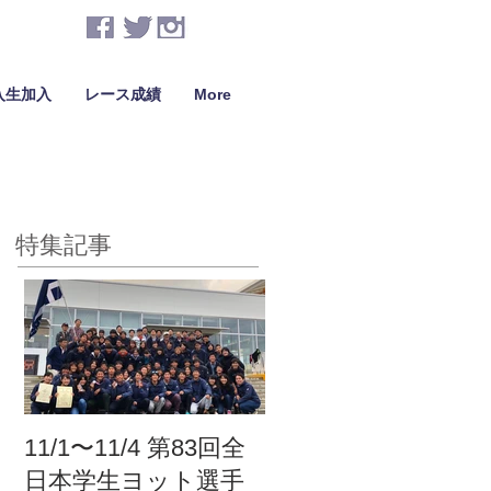
入生加入
レース成績
More
特集記事
11/1〜11/4 第83回全
日本学生ヨット選手