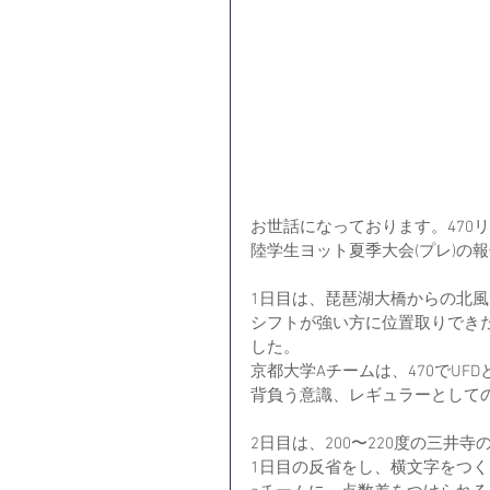
お世話になっております。470リー
陸学生ヨット夏季大会(プレ)の
1日目は、琵琶湖大橋からの北
シフトが強い方に位置取りでき
した。
京都大学Aチームは、470でUFD
背負う意識、レギュラーとして
2日目は、200〜220度の三井
1日目の反省をし、横文字をつ