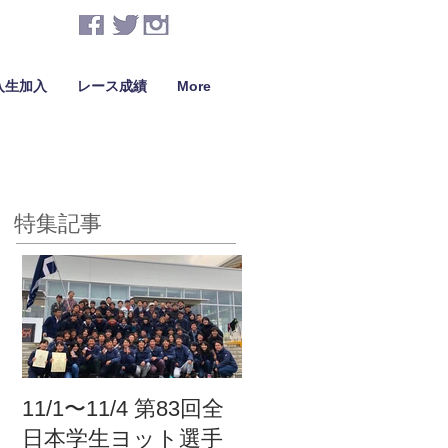
入生加入
レース成績
More
特集記事
11/1〜11/4 第83回全
日本学生ヨット選手