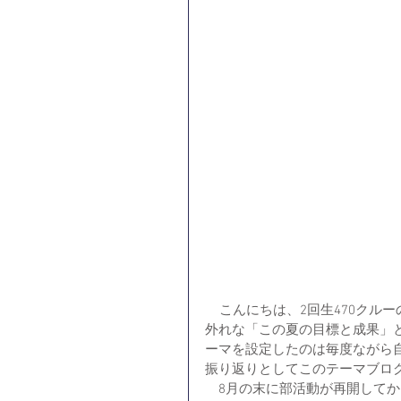
    こんにちは、2回生470クルーの奈良です。秋も半ばにさしかかってきている中、少し時期
外れな「この夏の目標と成果」
ーマを設定したのは毎度ながら
振り返りとしてこのテーマブロ
　8月の末に部活動が再開してか