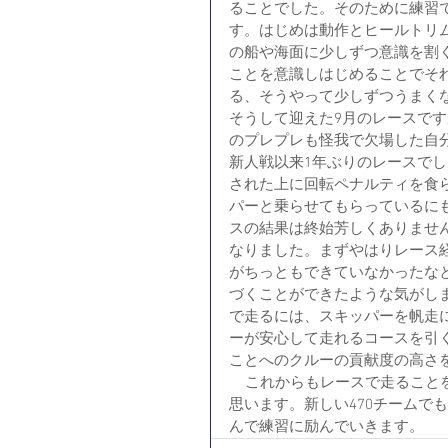
ることでした。そのために練習
す。はじめは動作とヒールトリ
の船や海面に少しずつ意識を割
ことを意識しはじめることでそ
る、そうやって少しずつうまく
そうして迎えた9月のレースで
のプレプレも怪我で欠場した自
新人戦以来1年ぶりのレースで
された上に回転ペナルティを食
パーと乗らせてもらっているに
スの結果は終始芳しくありませ
なりました。まずやはりレース
がちっともできていなかったな
づくことができたような気がし
で走るには、スキッパーを帆走
ーが安心して走れるコースを引
ことへのクルーの貢献度の高さ
    これからもレースで走ることを目標に、誰と組んでも船を走らせられるクルーになりたいと
思います。新しい470チームで
んで練習に励んでいきます。