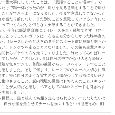
で一番大事にしていたことは、「意識することを増やす」で
ムだけで精一杯だったのが、周りを見る意識をすることで周り
くことができるようになりました。今まで意識してこなかった
れが当たり前になり、また別のことを意識していけるようにな
なっていくんだなと何となく実感することができました。
すが、今年は部活動自粛によりレースを全く経験できず、昨年
分にとってこのレガッタは、右も左も分からなかった昨年夏の
した。1レース目から他大学の選手にスタート前に怒鳴り散らか
らい、ドンケツを走ることとなりました。その後も先輩スキッ
も関わらずケツの方を走りまくりました。終わってみればレー
んでしたが、この2レガッタは自分の中でかなり大きな経験と
経験が無さすぎて、普段の練習からレースをイメージすること
と感じました。そして何より、レースでのクルーの大切さに気
ます。特に自分のような実力のない船が少しでも前に食い込ん
に集中させること、艇内環境の構築はもちろんのことスキッパ
くことが大切だと感じ、ペアとしてのMAXスピードを引き出す
を実感しました。
も、自分が船を走らせてチームを強くするという意志を心に刻