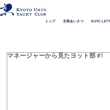
トップ
主将あいさつ
KUYC LET
マネージャーから見たヨット部 #1