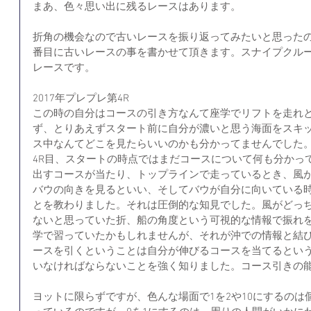
まあ、色々思い出に残るレースはあります。
折角の機会なので古いレースを振り返ってみたいと思ったの
番目に古いレースの事を書かせて頂きます。スナイプクル
レースです。
2017年プレプレ第4R
この時の自分はコースの引き方なんて座学でリフトを走れ
ず、とりあえずスタート前に自分が濃いと思う海面をスキ
ス中なんてどこを見たらいいのかも分かってませんでした
4R目、スタートの時点ではまだコースについて何も分かっ
出すコースが当たり、トップラインで走っているとき、風
バウの向きを見るといい、そしてバウが自分に向いている
とを教わりました。それは圧倒的な知見でした。風がどっ
ないと思っていた折、船の角度という可視的な情報で振れ
学で習っていたかもしれませんが、それが沖での情報と結
ースを引くということは自分が伸びるコースを当てるとい
いなければならないことを強く知りました。コース引きの能
ヨットに限らずですが、色んな場面で1を2や10にするの