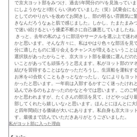
で京大ヨット部をみつけ、過去5年間分のPVを見漁っていま
にしようかなと8割くらい決めていました（笑）試乗会にも
としてのやりがいを改めてお聞きし、部の明るい雰囲気に
きなんだろうなぁと肌で感じました。しかし、たまたまみ
で迷い続けるという優柔不断さに自己嫌悪していましたね
 きっと、去年の私のように部活やサークルを選ぶ上で迷われている新入生は少なからずいる
かと思います。そんな方々に、私はやはり色々な部活を見
分に適したものに巡り会えるチャンスが増えるということ
選択肢があったからこそ、京大ヨット部を最後に選んだの
いことがあっても頑張ろうと思えます。私がヨット部のマ
結びを習得することはなかっただろうし、生涯船を運転す
お米を40合炊くこともきっとなかったし、なによりもヨッ
かったと思います。一年前は入部するかすごく迷ったけれ
込んでみるのもよかったのかなと今では思います。このご
かと思われますが、たくさんの部活を見て、けどやっぱり
部してくれたら嬉しいな♪と思います。ほんとにほんとに大
と四年間続ける価値が大いにあります。私自身も京大ヨッ
す。最後まで読んでいただきありがとうございました。
私がヨット部に入った理由