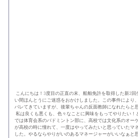
 こんにちは！3度目の正直の末、船舶免許を取得した新2回生マネージャーの森彩夏です。長
い間ほんとうにご迷惑をおかけしました。この事件により
バレてきていますが、後輩ちゃんの反面教師になれたらと
 私は良くも悪くも、色々なことに興味をもってやりたい！と思ってしまうタイプです。中学
では体育会系のバドミントン部に、高校では文化系のオー
が高校の時に憧れて、一度はやってみたいと思っていたマ
した。やるならやりがいのあるマネージャーがいいなぁと思いな