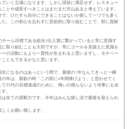
っていく立場になります。しかし現状に満足せず、レスキュー
ることや成長すべきことはまだまだ沢山あると考えています。
けで、ひたすら自分にできることはないか探して一つでも多く
した。この初心を忘れずに意欲的に取り組むことで、部に貢献
。
のチーム目標である総合3位入賞に繋がっていると常に意識す
死に取り組むことも大切ですが、常にゴールを見据えた意識を
ャーの活動にもより一貫性が生まれると思いますし、モチベー
ぐこともできるかなと思います。
回生になるのはあっという間で、最後の1年なんてきっと一瞬
後の年は、新歓の時「この部に4年間捧げよう」と思わせてく
して85代の目標達成のために、悔いの残らないよう何事にも全
ます。
姿は全ての原動力です。今年はみんな嬉し涙で最後を迎えられ
宜しくお願い致します。