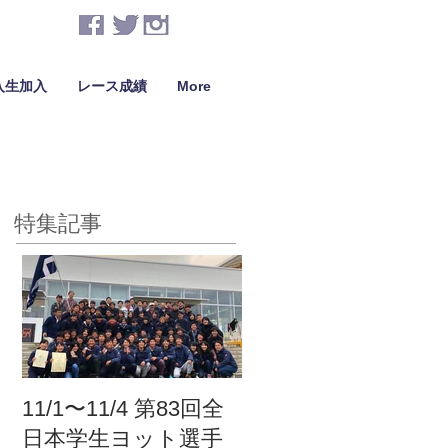
入生加入
レース成績
More
特集記事
11/1〜11/4 第83回全
日本学生ヨット選手