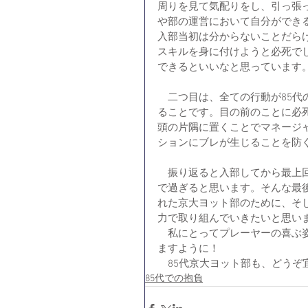
周りを見て気配りをし、引っ張
や部の運営において自分ができ
入部当初は分からないことだら
スキルを身に付けようと必死で
できるといいなと思っています
　二つ目は、全ての行動が85代
ることです。目の前のことに必
頭の片隅に置くことでマネージ
ションにブレが生じることを防
　振り返ると入部してから最上
で過ぎると思います。そんな最
れた京大ヨット部のために、そ
力で取り組んでいきたいと思い
　私にとってプレーヤーの喜ぶ
ますように！
　85代京大ヨット部も、どうぞ
85代での抱負