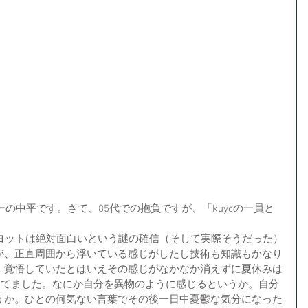
ーの中平です。さて、85代での抱負ですが、「kuycの一員と
。ヨットは絶対面白いという謎の確信（そして実際そうだった）
が、正直周囲から浮いている感じがしたし技術も知識もかなり
。覚悟していたとはいえその感じがなかなか消えずに夏休みは
ってました。なにか自分を異物のように感じるというか。自分
うか。ひとの何気ない言葉でその後一日中憂鬱な気分になった