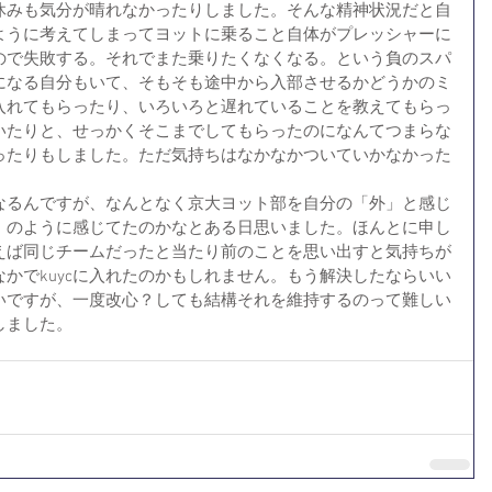
休みも気分が晴れなかったりしました。そんな精神状況だと自
ように考えてしまってヨットに乗ること自体がプレッシャーに
ので失敗する。それでまた乗りたくなくなる。という負のスパ
になる自分もいて、そもそも途中から入部させるかどうかのミ
入れてもらったり、いろいろと遅れていることを教えてもらっ
いたりと、せっかくそこまでしてもらったのになんてつまらな
ったりもしました。ただ気持ちはなかなかついていかなかった
なるんですが、なんとなく京大ヨット部を自分の「外」と感じ
」のように感じてたのかなとある日思いました。ほんとに申し
えば同じチームだったと当たり前のことを思い出すと気持ちが
かでkuycに入れたのかもしれません。もう解決したならいい
いですが、一度改心？しても結構それを維持するのって難しい
ました。 