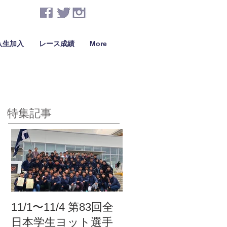
入生加入
レース成績
More
特集記事
11/1〜11/4 第83回全
日本学生ヨット選手