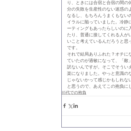
り、ときには合宿と合宿の間の
分の失敗を生産性のない迷惑の
なるし、もちろんうまくもない
イラルに陥っていました。冷静
ーティングもあったらしいのに
たり、普通に接してくれる人が
いこと考えているんだろうと思
です。
それで結局ありふれた？オチに
ていたのが過敏になって、「敵
訳ないんですが。そこでそうい
楽になりました。やっと意識のな
じゃないかって感じかもしれな
と思うので、あえてこの抱負にし
85代での抱負