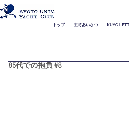
トップ
主将あいさつ
KUYC LET
85代での抱負 #8