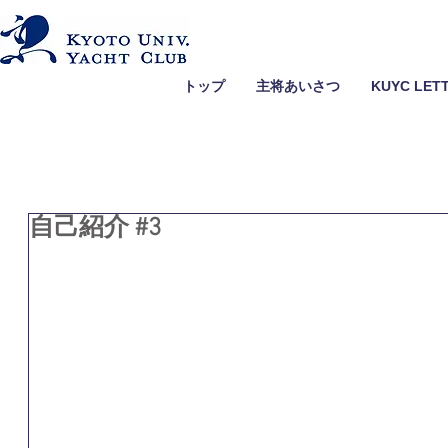
トップ
主将あいさつ
KUYC LET
自己紹介 #3