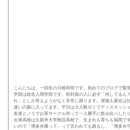
こんにちは。一回生の川根和明です。初めてのブログで緊
学部は総合人間学部です。初対面の人に必ず「何してるん
れ」としか答えようがなく非常に困ります。僕個人最近は
迷いの森に入ってます。平日は少人数ゼミでディスカッシ
友達とノリでお茶サークル作って一人勝手に飲み比べした
出身高校は久留米大学附設高校で、生まれも育ちも福岡で
いので「博多弁喋って」って言われても困るし、「博多弁