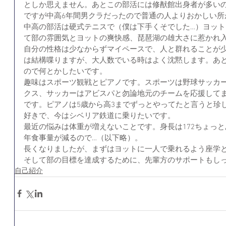
としか思えません。あとこの部活には修猷館出身者が多いの
ですが中高6年間男クラだったので普通の人よりおかしい所
中高の部活は硬式テニスで（僕は下手くそでした…）ヨッ
て部の雰囲気とヨットの爽快感、琵琶湖の雄大さに惹かれ
自分の性格は少なからずマイペースで、人と群れることが少
は結構喋りますが、大人数でいる時はよく沈黙します。あ
ので何とかしたいです。
趣味はスポーツ観戦とピアノです。スポーツは野球サッカ
クス、サッカーはアビスパと勿論地元のチームを応援して
です。ピアノは5歳から高3までずっとやってたと言うと珍
好きで、今はシベリア鉄道に乗りたいです。
最近の悩みは体重が増えないことです。身長は172ちょっと
年食事量が減るので…（以下略）。
長くなりましたが、まずはヨットに一人で乗れるよう座学
そして部の目標を達成するために、先輩方のサポートもしっ
自己紹介