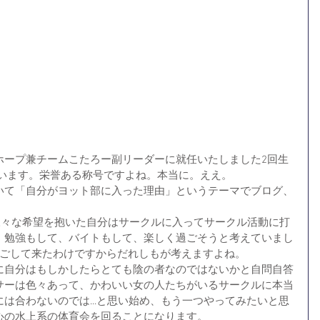
ホープ兼チームこたろー副リーダーに就任いたしました2回生
ざいます。栄誉ある称号ですよね。本当に。ええ。
いて「自分がヨット部に入った理由」というテーマでブログ、
に様々な希望を抱いた自分はサークルに入ってサークル活動に打
、勉強もして、バイトもして、楽しく過ごそうと考えていまし
過ごして来たわけですからだれしもが考えますよね。
に自分はもしかしたらとても陰の者なのではないかと自問自答
サーは色々あって、かわいい女の人たちがいるサークルに本当
は合わないのでは...と思い始め、もう一つやってみたいと思
心の水上系の体育会を回ることになります。