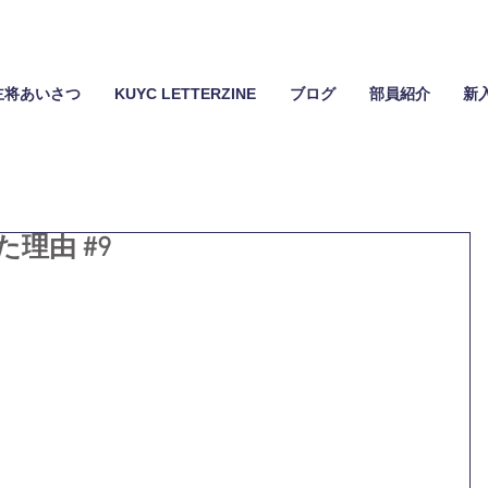
主将あいさつ
KUYC LETTERZINE
ブログ
部員紹介
新
理由 #9