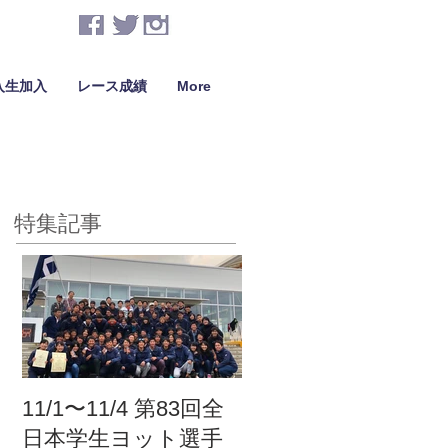
入生加入
レース成績
More
特集記事
11/1〜11/4 第83回全
日本学生ヨット選手