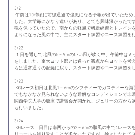
3/21
 午前は10時頃に前線通過で強風になる予報が出ていたため、三大学で新歓について共有しま
した。大学毎にかなり違いがあり、とても興味深かったです
穏を保っていたので、南からの軽風で帆走練習とトレイン
よりになった風の中で、主にスタート練習やコース練習を
3/22
 １日を通して北風の5～9mのいい風が吹く中、午前中はミックス配艇で帆走練習や回航練習
をしました。京大ヨット部とは違った観点からヨットを考
らは通常通りの配艇に戻り、スタート練習やコース練習を
3/23
 KGレース初日は北風1～6mのシフティーでガスティーな海面で6レースを行いました。琵琶湖
でもなかなか見られないような難解なコンディションで非
関西学院大学の艇庫で講習会が開かれ、ジュリーの方から講
も行いました。
3/24
 KGレース二日目は南西からの2～6mの順風の中で4レースを行いました。最初の方はゼネラル
リコールを繰り返すことが多かったですが、徐々になれて