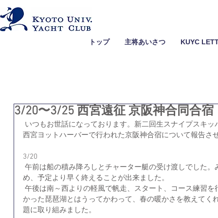
トップ
主将あいさつ
KUYC LET
3/20〜3/25 西宮遠征 京阪神合同合宿
 いつもお世話になっております。新二回生スナイプスキッパ
西宮ヨットハーバーで行われた京阪神合宿について報告さ
3/20 
 午前は船の積み降ろしとチャーター艇の受け渡しでした。みなスムーズに作業を行ったた
め、予定より早く終えることが出来ました。
 午後は南～西よりの軽風で帆走、スタート、コース練習を行いました。みな、鬼のように寒
かった琵琶湖とはうってかわって、春の暖かさを教えてく
題に取り組みました。