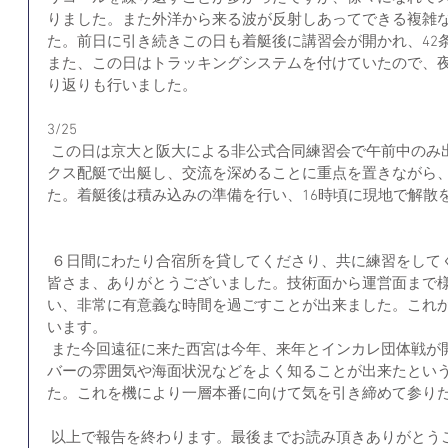
りました。また外洋から来る波が反射しあってできる複雑
た。前日に引き続きこの日も着艇後に講習会が開かれ、42
また、この日はトラッキングシステムを付けていたので、
り返りも行いました。
3/25
 この日は京大と阪大による非公式合同練習会で午前中のみ出艇しました。多くのペアがミッ
クス配艇で出艇し、交流を深めることに重点を置きながら
た。着艇後は積み込みの準備を行い、16時頃に現地で解散
 ６日間にわたり合宿所を貸してくださり、共に練習をしてくださった大阪大学、神戸大学の
皆さま、ありがとうございました。技術面から運営面まで
い、非常に有意義な時間を過ごすことが出来ました。これ
います。
 また今回遠征に来た西宮は今年、来年とインカレ団体戦が開催される場所であるため、ハー
バーの雰囲気や海面状況などをよく知ることが出来たとい
た。これを機により一層本番に向けて気を引き締めて参り
 以上で報告を終わります。最後までお読み頂きありがとう