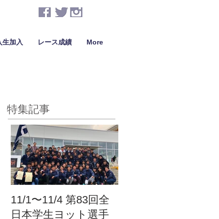
入生加入
レース成績
More
特集記事
11/1〜11/4 第83回全
日本学生ヨット選手