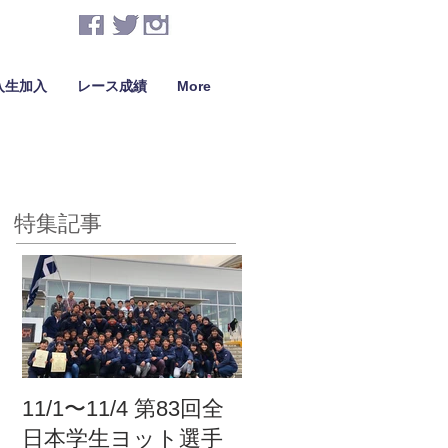
入生加入
レース成績
More
特集記事
11/1〜11/4 第83回全
日本学生ヨット選手