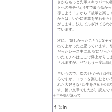
きからもっと先輩スキッパーの
トへのモチベが1年で最も低か
導しよう！」から「後輩と楽し
からは、いかに後輩を笑わせら
がします。決してふざけてるわ
ています。
次に、"嬉しかったこと"は女子
出てよかったと思っています。
だったレース中にJURYにびっ
いたモチベはここで爆上がりし
されますが、ぜひもう一度出場
早いもので、次の4月から3回
ろですが、ヨットを楽しむとい
れた大好きな4回生を含めたOB
す。拙い文章でしたが、読んで
今年を振り返って