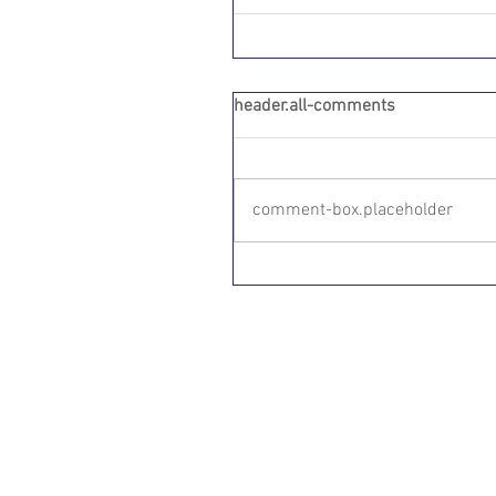
header.all-comments
comment-box.placeholder