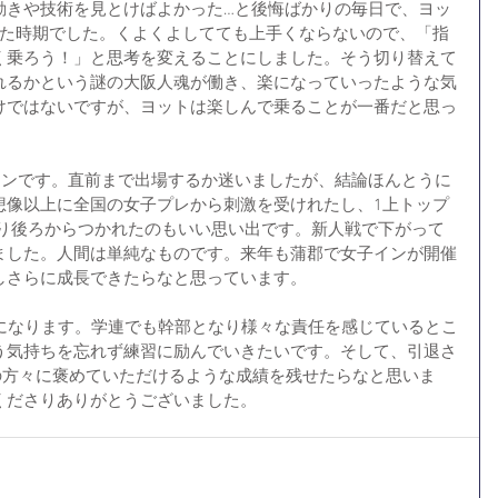
動きや技術を見とけばよかった…と後悔ばかりの毎日で、ヨッ
った時期でした。くよくよしてても上手くならないので、「指
く乗ろう！」と思考を変えることにしました。そう切り替えて
れるかという謎の大阪人魂が働き、楽になっていったような気
けではないですが、ヨットは楽しんで乗ることが一番だと思っ
インです。直前まで出場するか迷いましたが、結論ほんとうに
想像以上に全国の女子プレから刺激を受けれたし、1上トップ
たり後ろからつかれたのもいい思い出です。新人戦で下がって
ました。人間は単純なものです。来年も蒲郡で女子インが開催
しさらに成長できたらなと思っています。
生になります。学連でも幹部となり様々な責任を感じているとこ
う気持ちを忘れず練習に励んでいきたいです。そして、引退さ
の方々に褒めていただけるような成績を残せたらなと思いま
くださりありがとうございました。 