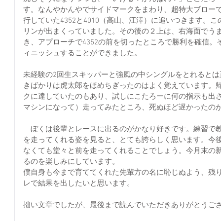
す。なんやかんやでサイドマークをまわり、超特大ブロー
行していた4352と4010（高山、江澤）に追いつきます。
リンが出まくっていました。その後の２上は、右海面でうま
き、アプローチで4352の前を切ったところで勝利を確信。
ィニッシュすることができました。
未経験の2回生スキッパーと強風の中シングルをとれるとは
きばかりは虎太郎をほめちぎったのはよく覚えています。
クに達していたのもあり、試しにこたろーに何の指示も出
マシンになって）走ってみたところ、死ぬほど遅かったの
　ぼくは後輩とレースに出るのがかなり好きです。練習で
を走ってくれる姿を見ると、とても誇らしく思います。今
なくても堂々と前を走ってくれることでしょう。今月末の
るのを楽しみにしています。
僕自身も今まで育ててくれた先輩方の名に恥じぬよう、残り
レで結果を出したいと思います。
拙い文章でしたが、最後まで読んでいただきありがとうござ