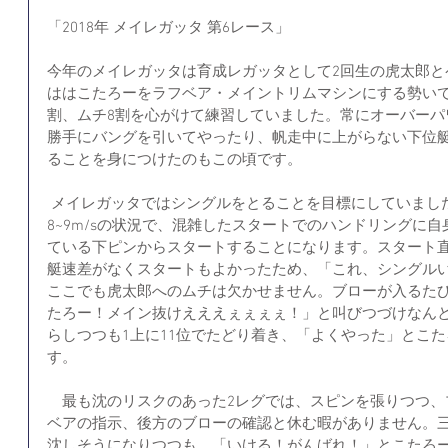
「2018年 メイレガッタ 第6レース」
今年のメイレガッタは育成レガッタとして2回生の虎太郎と
ははこたろーをラフベア・メイントリムマシンにする勢いで
割、ムチ8割を心がけて練習していました。常にオーバーパ
勝手にバングを引いてやったり、帆走中に上がらない下位
ることを身につけたのもこの頃です。
 メイレガッタではシングルをとることを目標にしていました。第6レース、240°、maxブロー
8~9m/sの状況で、混雑したスタートでのハンドリングに
ている下ピンからスタートすることになります。スタート直
艇速差がなくスタートもよかったため、「これ、シングル
ここでも虎太郎へのムチは欠かせません。ブローが入るた
たろー！メイン抜けえええぇぇぇぇ！」と叫びつづけなんと
らしつつも1上に11位でたどり着き、「よくやった」とこ
す。
　最も沈のリスクのあった2レグでは、スピンを張りつつ、
ベアの指示、後方のブローの確認と休む暇がありません。
沈しそうになりつつも、「いける！がんばれ！」とこたろ