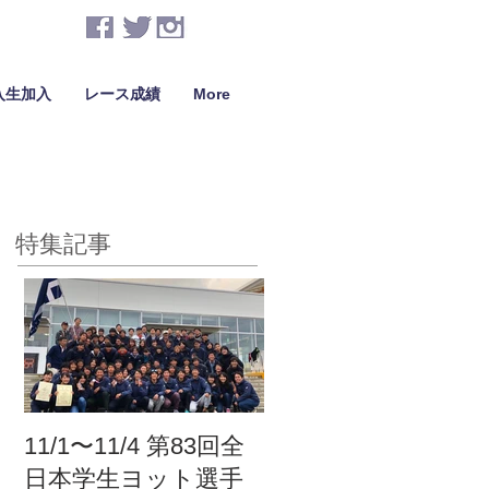
入生加入
レース成績
More
特集記事
11/1〜11/4 第83回全
日本学生ヨット選手