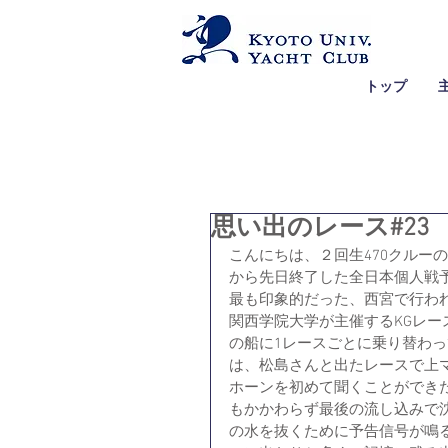
トップ
思い出のレース#23
​こんにちは、２回生470クル
から先日終了した全日本個人戦
最も印象的だった、西宮で行わ
​関西学院大学が主催するKGレ
の船に1レースごとに乗り替わっ
は、松島さんと出たレースで上
ホーンを初めて聞くことができ
もかかわらず最後の流し込みで
の水を抜くために予告信号が鳴