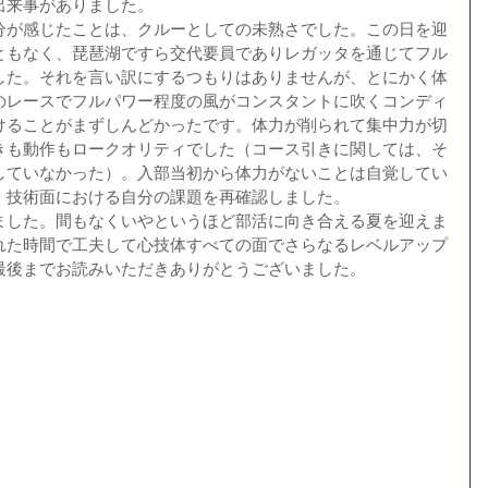
出来事がありました。
自分が感じたことは、クルーとしての未熟さでした。この日を迎
ともなく、琵琶湖ですら交代要員でありレガッタを通じてフル
した。それを言い訳にするつもりはありませんが、とにかく体
のレースでフルパワー程度の風がコンスタントに吹くコンディ
けることがまずしんどかったです。体力が削られて集中力が切
きも動作もロークオリティでした（コース引きに関しては、そ
していなかった）。入部当初から体力がないことは自覚してい
、技術面における自分の課題を再確認しました。
ちました。間もなくいやというほど部活に向き合える夏を迎えま
れた時間で工夫して心技体すべての面でさらなるレベルアップ
最後までお読みいただきありがとうございました。 