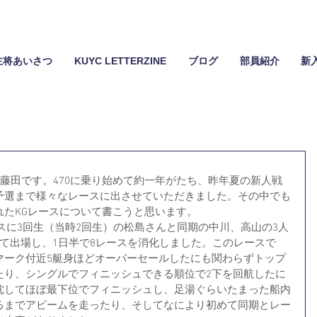
主将あいさつ
KUYC LETTERZINE
ブログ
部員紹介
新
ーの藤田です。470に乗り始めて約一年がたち、昨年夏の新人戦
予選まで様々なレースに出させていただきました。その中でも
れたKGレースについて書こうと思います。
ースに3回生（当時2回生）の松島さんと同期の中川、高山の3人
て出場し、1日半で8レースを消化しました。このレースで
マーク付近5艇身ほどオーバーセールしたにも関わらずトップ
たり、シングルでフィニッシュできる順位で2下を回航したに
沈してほぼ最下位でフィニッシュし、足湯ぐらいたまった船内
るまでアビームを走ったり、そしてなにより初めて同期とレー