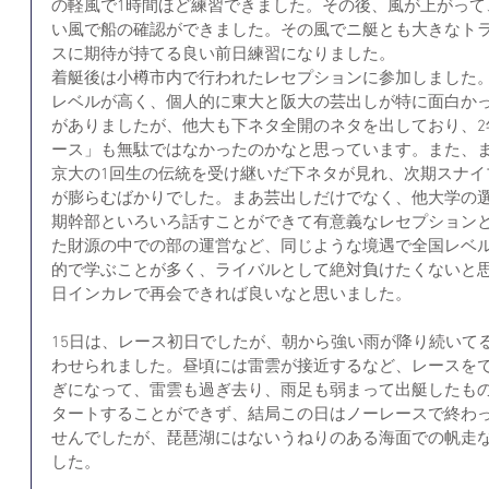
の軽風で1時間ほど練習できました。その後、風が上がって
い風で船の確認ができました。その風でニ艇とも大きなト
スに期待が持てる良い前日練習になりました。
着艇後は小樽市内で行われたレセプションに参加しました。
レベルが高く、個人的に東大と阪大の芸出しが特に面白か
がありましたが、他大も下ネタ全開のネタを出しており、2
ース」も無駄ではなかったのかなと思っています。また、
京大の1回生の伝統を受け継いだ下ネタが見れ、次期スナイ
が膨らむばかりでした。まあ芸出しだけでなく、他大学の
期幹部といろいろ話すことができて有意義なレセプション
た財源の中での部の運営など、同じような境遇で全国レベ
的で学ぶことが多く、ライバルとして絶対負けたくないと
日インカレで再会できれば良いなと思いました。
15日は、レース初日でしたが、朝から強い雨が降り続いて
わせられました。昼頃には雷雲が接近するなど、レースを
ぎになって、雷雲も過ぎ去り、雨足も弱まって出艇したも
タートすることができず、結局この日はノーレースで終わ
せんでしたが、琵琶湖にはないうねりのある海面での帆走
した。