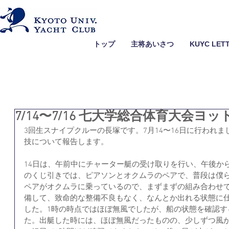
トップ
主将あいさつ
KUYC LET
7/14〜7/16 七大学総合体育大会ヨッ
3回生スナイプクルーの長塚です。7月14〜16日に行われ
技について報告します。
14日は、午前中にチャーター艇の受け取りを行い、午後か
のくじ引きでは、ピアソンとオクムラのペアで、普段は僕
ペアがオクムラに乗っているので、まずまずの組み合わせ
備して、致命的な整備不良もなく、なんとか出れる状態に仕
した。1時の時点ではほぼ無風でしたが、船の状態を確認す
た。出艇した時には、ほぼ無風だったものの、少しずつ風