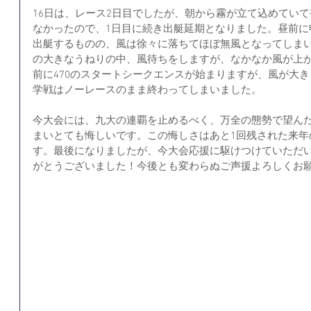
16日は、レース2日目でしたが、朝から霧が立て込めてい
なかったので、1日目に続き出艇延期となりました。昼前に
出艇するものの、風は徐々に落ちてほぼ無風となってしま
の大きなうねりの中、風待ちをしますが、なかなか風が上が
前に470のスタートシークエンスが始まりますが、風が大
学戦はノーレースのまま終わってしまいました。
今大会には、九大の連覇を止めるべく、万全の態勢で望ん
まいとても悔しいです。この悔しさはあと1回残された来年
す。最後になりましたが、今大会応援に駆けつけていただい
がとうございました！今後とも変わらぬご声援よろしくお願