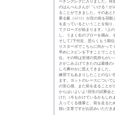
ーチングレグに入りました。何
のはんぺんさんが「いける！が
ることができました。そのあと
乗る艇（4010）が目の前を回
を走っているということを知り
てクローズが始まります。1上
し、うまく右のブローを掴み、
そして2下付近、恐らくもう順
りスターボでこちらに向かって
早めにスピンを下すことでこと
位。その時は安堵の気持ちがい
さがこみ上げてきたのは最後の
しろ爽やかに思えてきました。
練習でもあまりしたことのない
ます。ヨットのレースについて
の安心感、また前を走ることが
からはいよいよ1回生の試乗会と
けた（今もかけているかもしれ
入ってくる後輩と、前を走るた
拙い文章ですがお読みいただきあ