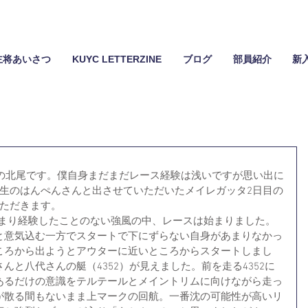
主将あいさつ
KUYC LETTERZINE
ブログ
部員紹介
新
ーの北尾です。僕自身まだまだレース経験は浅いですが思い出に
回生のはんぺんさんと出させていただいたメイレガッタ2日目の
いただきます。
あまり経験したことのない強風の中、レースは始まりました。
と意気込む一方でスタートで下にずらない自身があまりなかっ
ころから出ようとアウターに近いところからスタートしまし
んと八代さんの艇（4352）が見えました。前を走る4352に
あるだけの意識をテルテールとメイントリムに向けながら走っ
が散る間もないまま上マークの回航。一番沈の可能性が高いリ