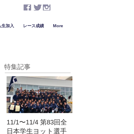
入生加入
レース成績
More
特集記事
11/1〜11/4 第83回全
日本学生ヨット選手