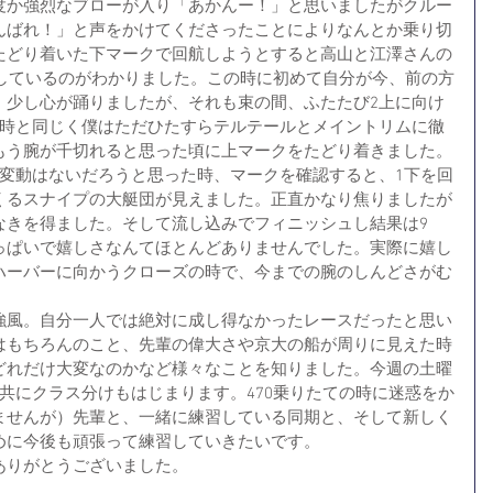
度か強烈なブローが入り「あかんー！」と思いましたがクルー
んばれ！」と声をかけてくださったことによりなんとか乗り切
たどり着いた下マークで回航しようとすると高山と江澤さんの
航しているのがわかりました。この時に初めて自分が今、前の方
、少し心が踊りましたが、それも束の間、ふたたび2上に向け
の時と同じく僕はただひたすらテルテールとメイントリムに徹
もう腕が千切れると思った頃に上マークをたどり着きました。
位変動はないだろうと思った時、マークを確認すると、1下を回
くるスナイプの大艇団が見えました。正直かなり焦りましたが
なきを得ました。そして流し込みでフィニッシュし結果は9
っぱいで嬉しさなんてほとんどありませんでした。実際に嬉し
ハーバーに向かうクローズの時で、今までの腕のしんどさがむ
強風。自分一人では絶対に成し得なかったレースだったと思い
はもちろんのこと、先輩の偉大さや京大の船が周りに見えた時
どれだけ大変なのかなど様々なことを知りました。今週の土曜
共にクラス分けもはじまります。470乗りたての時に迷惑をか
ませんが）先輩と、一緒に練習している同期と、そして新しく
めに今後も頑張って練習していきたいです。
りがとうございました。 