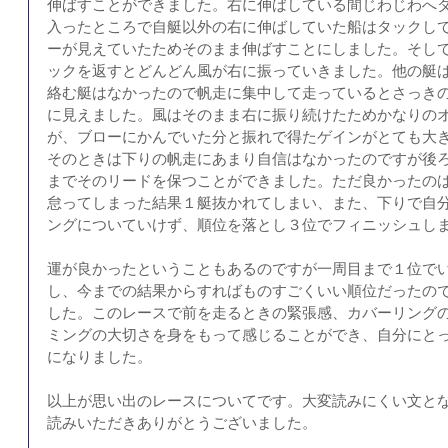
伸ばすことができました。右に伸ばしている間じわじわへ
入ったところで自艇以外の右に伸ばしていた船はタックし
ーが見えていたためそのまま伸ばすことにしました。そし
ックを返すとどんどん風が右に振っていきました。他の艇
絡む艇はなかったので帆走に集中して走っているとさっき
に見えました。風はそのまま右に振り続けたためかなりの
が、ブローにかんでいた分と振れで得たゲインがとても大
そのときは下りの帆走にあまり自信はなかったのですが後ろ
までそのリードを保つことができました。ただ良かったの
怠ってしまった結果１艇抜かれてしまい、また、下りで自
ングについていけず、順位を落とし３位でフィニッシュし
運が良かったということもあるのですが一周目まで１位で
し、今までの結果からすればものすごくいい順位だったの
した。このレースで前を走るときの緊張感、カバーリング
ミングの大切さを身をもって感じることができ、自分にと
になりました。
以上が思い出のレースについてです。大変読みにくい文と
読みいただきありがとうございました。 