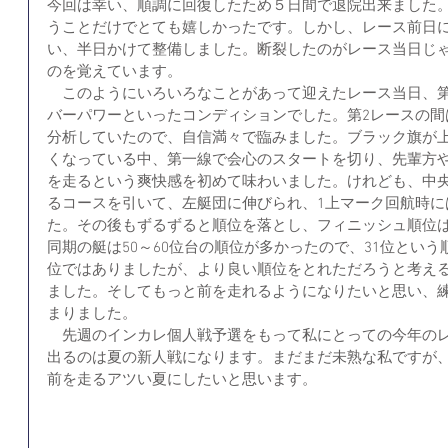
今回は幸い、順調に回復したため５日間で退院出来ました
うことだけでとても嬉しかったです。しかし、レース前日
い、半日かけて整備しました。断裂したのがレース当日じ
のを覚えています。
　このようにいろいろなことがあって迎えたレース当日、第
バーパワーといったコンディションでした。第2レースの間
分析していたので、自信満々で臨みました。ブラック旗が
くなっている中、第一線で会心のスタートを切り、先輩方
を走るという爽快感を初めて味わいました。けれども、中
るコースを引いて、左艇団に伸びられ、1上マーク回航時に
た。その後もずるずると順位を落とし、フィニッシュ順位は
同期の艇は50～60位台の順位が多かったので、31位とい
位ではありましたが、より良い順位をとれただろうと考え
ました。そしてもっと前を走れるようになりたいと思い、
まりました。
　先週のインカレ個人戦予選をもって私にとっての今年の
出るのは夏の新人戦になります。まだまだ未熟な私ですが
前を走るアツい夏にしたいと思います。 